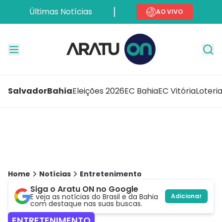
Últimas Notícias
AO VIVO
Salvador
Bahia
Eleições 2026
EC Bahia
EC Vitória
Loteri
Home
Notícias
Entretenimento
Siga o Aratu ON no Google
E veja as notícias do Brasil e da Bahia
Adicionar
com destaque nas suas buscas.
ENTRETENIMENTO