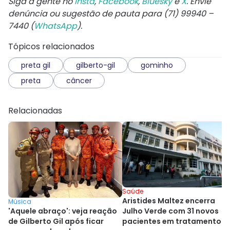
Siga a gente no
Insta
,
Facebook
,
Bluesky
e
X
. Envie
denúncia ou sugestão de pauta para (71) 99940 –
7440 (
WhatsApp
).
Tópicos relacionados
preta gil
gilberto-gil
gominho
preta
câncer
Relacionadas
Saúde
Aristides Maltez encerra
Música
'Aquele abraço': veja reação
Julho Verde com 31 novos
de Gilberto Gil após ficar
pacientes em tratamento