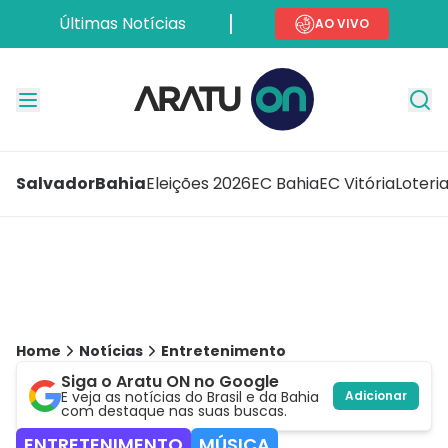
Últimas Notícias
AO VIVO
Salvador
Bahia
Eleições 2026
EC Bahia
EC Vitória
Loteri
Home
Notícias
Entretenimento
Siga o Aratu ON no Google
E veja as notícias do Brasil e da Bahia
Adicionar
com destaque nas suas buscas.
ENTRETENIMENTO
MÚSICA