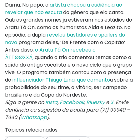
Dama. No papo, a
artista chocou a audiência ao
revelar que não escuta
do gênero que ela canta.
Outros grandes nomes já estiveram nos estúdios do
Aratu Tá On, como os humoristas Alda e Leozito. No
episódio, a dupla
revelou bastidores e spoilers do
novo
programa deles, ‘De Frente com o Capitão’
Antes disso
, o Aratu Tá On recebeu o
ÀTTØØXXÁ,
quando o trio comentou temas como a
saída do antigo vocalista e o novo ciclo que o grupo
vive. O programa também contou com a presença
do
influenciador Thiago Luna, que comento
u sobre a
probabilidade do seu time, o Vitória, ser campeão
brasileiro e da Copa do Nordeste.
Siga a gente no
Insta
,
Facebook
,
Bluesky
e
X
. Envie
denúncia ou sugestão de pauta para (71) 99940 –
7440 (
WhatsApp
).
Tópicos relacionados