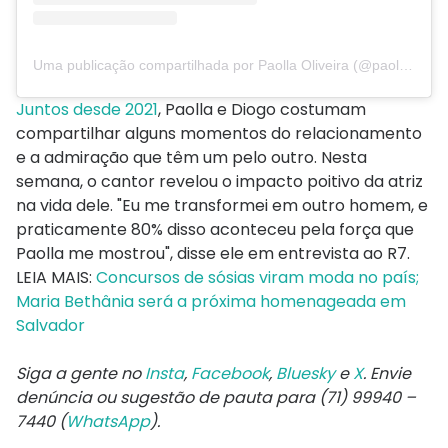
Uma publicação compartilhada por Paolla Oliveira (@paollaoliveirareal)
Juntos desde 2021
, Paolla e Diogo costumam
compartilhar alguns momentos do relacionamento
e a admiração que têm um pelo outro. Nesta
semana, o cantor revelou o impacto poitivo da atriz
na vida dele. "Eu me transformei em outro homem, e
praticamente 80% disso aconteceu pela força que
Paolla me mostrou", disse ele em entrevista ao R7.
LEIA MAIS:
Concursos de sósias viram moda no país;
Maria Bethânia será a próxima homenageada em
Salvador
Siga a gente no
Insta
,
Facebook
,
Bluesky
e
X
. Envie
denúncia ou sugestão de pauta para (71) 99940 –
7440 (
WhatsApp
).