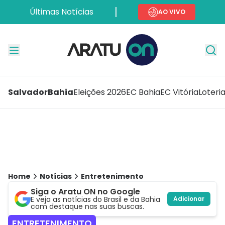
Últimas Notícias
AO VIVO
Salvador
Bahia
Eleições 2026
EC Bahia
EC Vitória
Loteri
Home
Notícias
Entretenimento
Siga o Aratu ON no Google
E veja as notícias do Brasil e da Bahia
Adicionar
com destaque nas suas buscas.
ENTRETENIMENTO