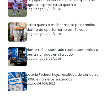
Ex-jogador do Vitória é preso suspeito de
agredir esposa; saiba quem é
Segurança
08/08/2026
Saiba quem é mulher morta pelo marido
dentro de apartamento em Salvador
Segurança
08/08/2026
Homem é encontrado morto com mãos e
pés amarrados em Salvador
Segurança
08/08/2026
Loteria Federal hoje: resultado do concurso
6090 e números sorteados
Loterias
08/08/2026