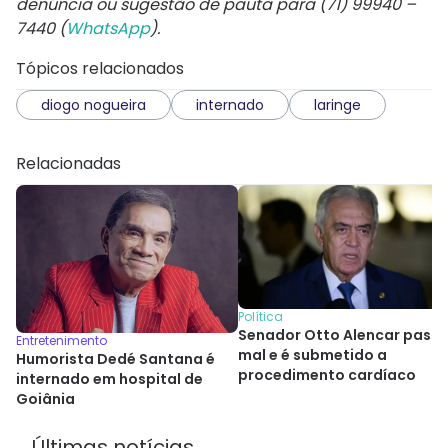
denúncia ou sugestão de pauta para (71) 99940 –
7440 (
WhatsApp
).
Tópicos relacionados
diogo nogueira
internado
laringe
Relacionadas
Política
Senador Otto Alencar pass
Entretenimento
mal e é submetido a
Humorista Dedé Santana é
procedimento cardíaco
internado em hospital de
Goiânia
Últimas notícias