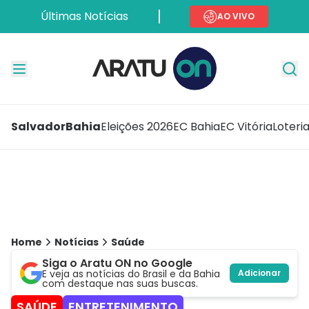
Últimas Notícias
AO VIVO
Salvador
Bahia
Eleições 2026
EC Bahia
EC Vitória
Loteri
Home
Notícias
Saúde
Siga o Aratu ON no Google
E veja as notícias do Brasil e da Bahia
Adicionar
com destaque nas suas buscas.
SAÚDE
ENTRETENIMENTO