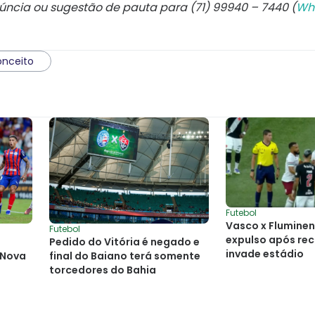
núncia ou sugestão de pauta para (71) 99940 – 7440 (
Wh
onceito
Futebol
Vasco x Fluminen
Futebol
expulso após re
Pedido do Vitória é negado e
invade estádio
e Nova
final do Baiano terá somente
torcedores do Bahia