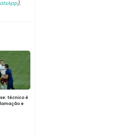
atsApp
).
se: técnico é
clamação e