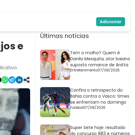
Adicionar
Últimas notícias
jos e
Tem o molho? Quem é
Danilo Mesquita, ator baiano
suposto romance de Anitta
icativo
Entretenimento
07/08/2026
Confira o retrospecto do
Bahia contra o Vasco; times
se enfrentam no domingo
Futebol
07/08/2026
Super Sete hoje: resultado
do concurso 883 e números