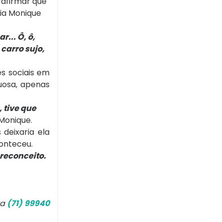
 afirmar que
ria Monique
... Ô, ô,
 carro sujo,
es sociais em
uosa, apenas
 tive que
 Monique.
deixaria ela
conteceu.
preconceito.
ra
(71) 99940