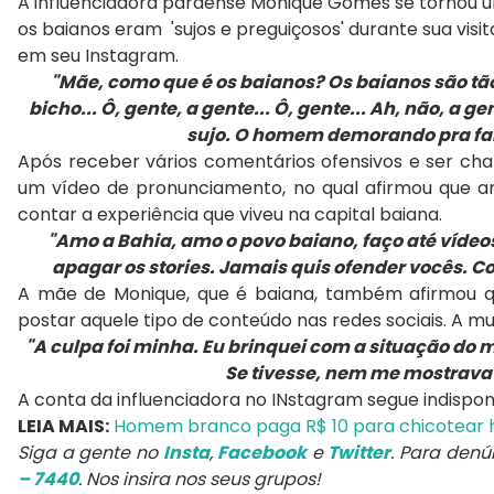
A influenciadora paraense Monique Gomes se tornou u
os baianos eram 'sujos e preguiçosos' durante sua vis
em seu Instagram.
"Mãe, como que é os baianos? Os baianos são tão 
bicho... Ô, gente, a gente... Ô, gente... Ah, não, a
sujo. O homem demorando pra fala
Após receber vários comentários ofensivos e ser cham
um vídeo de pronunciamento, no qual afirmou que am
contar a experiência que viveu na capital baiana.
"Amo a Bahia, amo o povo baiano, faço até vídeo
apagar os stories. Jamais quis ofender vocês. 
A mãe de Monique, que é baiana, também afirmou que 
postar aquele tipo de conteúdo nas redes sociais. A m
"A culpa foi minha. Eu brinquei com a situação do m
Se tivesse, nem me mostrava 
A conta da influenciadora no INstagram segue indispon
LEIA MAIS:
Homem branco paga R$ 10 para chicotear 
Siga a gente no
Insta
,
Facebook
e
Twitter
. Para den
– 7440
. Nos insira nos seus grupos!