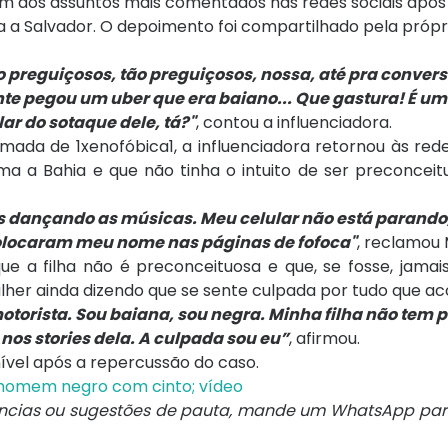
m dos assuntos mais comentados nas redes sociais após
ita a Salvador. O depoimento foi compartilhado pela próp
preguiçosos, tão preguiçosos, nossa, até pra conversar
 gente pegou um uber que era baiano... Que gastura! É um
r do sotaque dele, tá?"
, contou a influenciadora.
ada de 1xenofóbica1, a influenciadora retornou às red
a a Bahia e que não tinha o intuito de ser preconceit
s dançando as músicas. Meu celular não está parando,
Colocaram meu nome nas páginas de fofoca"
, reclamou
a filha não é preconceituosa e que, se fosse, jamais 
ulher ainda dizendo que se sente culpada por tudo que a
otorista. Sou baiana, sou negra. Minha filha não tem 
nos stories dela. A culpada sou eu”
, afirmou.
ível após a repercussão do caso.
homem negro com cinto; vídeo
úncias ou sugestões de pauta, mande um WhatsApp pa