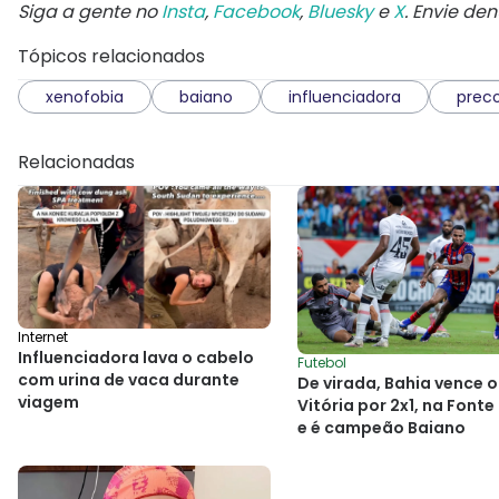
Siga a gente no
Insta
,
Facebook
,
Bluesky
e
X
. Envie de
Tópicos relacionados
xenofobia
baiano
influenciadora
prec
Relacionadas
Internet
Influenciadora lava o cabelo
Futebol
com urina de vaca durante
De virada, Bahia vence o
viagem
Vitória por 2x1, na Font
e é campeão Baiano