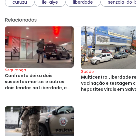
curuzu
ile-aiye
liberdade
senzala-do-
Relacionadas
Segurança
Saúde
Confronto deixa dois
Multicentro Liberdade r
suspeitos mortos e outros
vacinação e testagem c
dois feridos na Liberdade, em
hepatites virais em Sal
Salvador