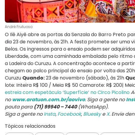
André Frutuoso
O Ilê Aiyê abre as portas da Senzala do Barro Preto p
dia 23 de novembro, às 21h. A festa promete ser uma 
Belos. Os ingressos para o ensaio podem ser adquirido
Liberdade, com uma caminhada embalada pelo ritmo da 
a Ladeira do Curuzu. A concentração acontece a partir d
chegam ao palco principal do ensaio por volta das 20
Curuzu
Quando:
23 de novembro (sábado), às 21h
Qua
lote: Inteira R$ 100 / Meia R$ 50 Camarote: R$ 200| Me
estreia com espetáculo ‘Superfície’ no Circo Picolino
A
no
www.aratuon.com.br/aovivo
. Siga a gente no
Ins
pauta para
(71) 99940 – 7440
(WhatsApp).
Siga a gente no
Insta
,
Facebook
,
Bluesky
e
X
. Envie de
Tópicos relacionados