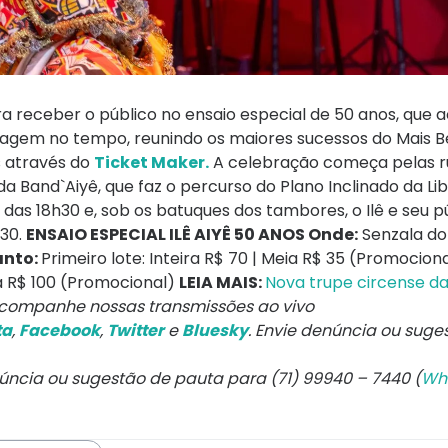
ara receber o público no ensaio especial de 50 anos, que
viagem no tempo, reunindo os maiores sucessos do Mais B
s através do
Ticket Maker.
A celebração começa pelas r
Band`Aiyê, que faz o percurso do Plano Inclinado da Li
as 18h30 e, sob os batuques dos tambores, o Ilê e seu púb
h30.
ENSAIO ESPECIAL ILÊ AIYÊ 50 ANOS
Onde:
Senzala do 
nto:
Primeiro lote: Inteira R$ 70 | Meia R$ 35 (Promocio
ia R$ 100 (Promocional)
LEIA MAIS:
Nova trupe circense da
companhe nossas transmissões ao vivo
ta
,
Facebook
,
Twitter
e
Bluesky
. Envie denúncia ou suge
núncia ou sugestão de pauta para (71) 99940 – 7440 (
Wh