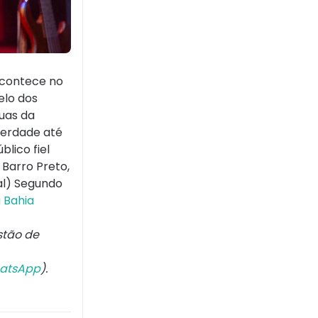
 acontece no
elo dos
uas da
berdade até
lico fiel
Barro Preto,
nal) Segundo
 Bahia
stão de
atsApp
).