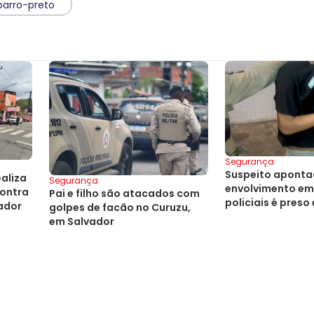
barro-preto
Segurança
Suspeito aponta
ealiza
Segurança
envolvimento em
ontra
Pai e filho são atacados com
policiais é pres
vador
golpes de facão no Curuzu,
em Salvador