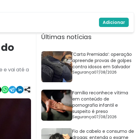
Adicionar
Últimas notícias
 do
'Carta Premiada’: operação
apreende provas de golpes
contra idosos em Salvador
e vai até a
Segurança
07/08/2026
Família reconhece vítima
em conteúdo de
pornografia infantil e
suspeito é preso
Segurança
07/08/2026
Fio de cabelo e consumo de
drogas; entenda o exame