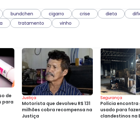
bundchen
cigarro
crise
dieta
difi
ca
tratamento
vinho
so de
Justiça
Segurança
 para
Motorista que devolveu R$ 131
Polícia encontra
milhões cobra recompensa na
usado para fazer
Justiça
clandestinos na 