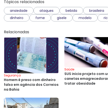
Tópicos relacionados
ansiedade
ataques
bebida
brasileira
dinheiro
fome
gisele
modelo
ri
Relacionadas
Saúde
SUS inicia projeto com u
Segurança
canetas emagrecedoras
Homem é preso com dinheiro
tratar obesidade
falso em agência dos Correios
na Bahia