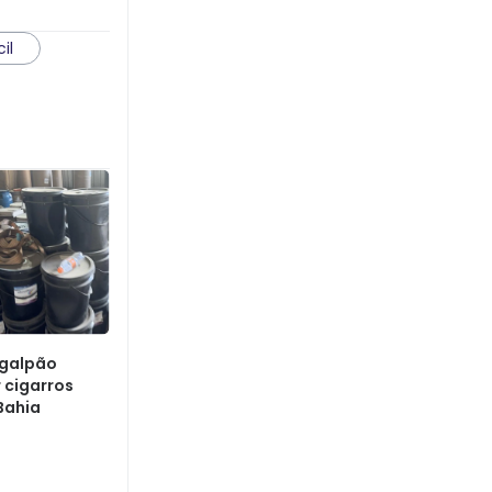
cil
 galpão
 cigarros
Bahia