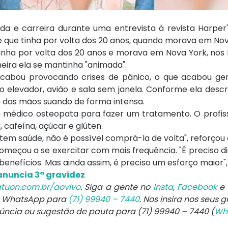
da e carreira durante uma entrevista à revista Harper
e que tinha por volta dos 20 anos, quando morava em Nov
inha por volta dos 20 anos e morava em Nova York, nos E
aneira ela se mantinha "animada".
acabou provocando crises de pânico, o que acabou ge
 elevador, avião e sala sem janela. Conforme ela descr
s das mãos suando de forma intensa.
médico osteopata para fazer um tratamento. O profissi
cafeína, açúcar e glúten.
tem saúde, não é possível comprá-la de volta", reforçou 
eçou a se exercitar com mais frequência. "É preciso di
 benefícios. Mas ainda assim, é preciso um esforço maior"
anuncia 3ª gravidez
tuon.com.br/aovivo
. Siga a gente no
Insta
,
Facebook
e
e WhatsApp para
(71) 99940 – 7440
. Nos insira nos seus 
núncia ou sugestão de pauta para (71) 99940 – 7440 (
Wh