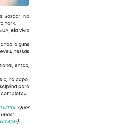
's Bazaar. No
a York.
UA, ela vivia
rando alguns
eveu, nessas
onal, então,
ela, no papo.
sciplina para
, completou.
Twitter
. Quer
grupos!
atsApp
).