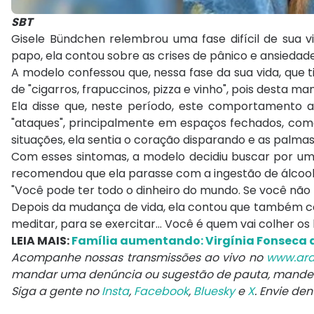
SBT
Gisele Bündchen relembrou uma fase difícil de sua vi
papo, ela contou sobre as crises de pânico e ansiedad
A modelo confessou que, nessa fase da sua vida, que t
de "cigarros, frapuccinos, pizza e vinho", pois desta m
Ela disse que, neste período, este comportamento 
"ataques", principalmente em espaços fechados, como
situações, ela sentia o coração disparando e as palma
Com esses sintomas, a modelo decidiu buscar por um 
recomendou que ela parasse com a ingestão de álcool, 
"Você pode ter todo o dinheiro do mundo. Se você não 
Depois da mudança de vida, ela contou que também com
meditar, para se exercitar... Você é quem vai colher os
LEIA MAIS:
Família aumentando: Virgínia Fonseca 
Acompanhe nossas transmissões ao vivo no
www.ara
mandar uma denúncia ou sugestão de pauta, mand
Siga a gente no
Insta
,
Facebook
,
Bluesky
e
X
. Envie de