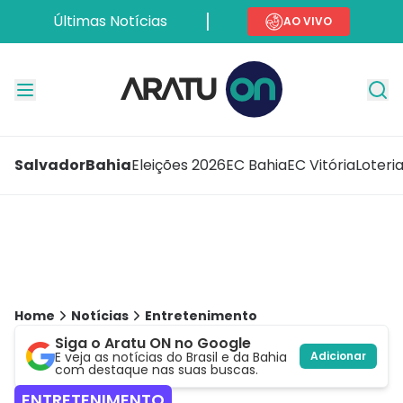
Últimas Notícias
AO VIVO
Salvador
Bahia
Eleições 2026
EC Bahia
EC Vitória
Loteri
Home
Notícias
Entretenimento
Siga o Aratu ON no Google
E veja as notícias do Brasil e da Bahia
Adicionar
com destaque nas suas buscas.
ENTRETENIMENTO