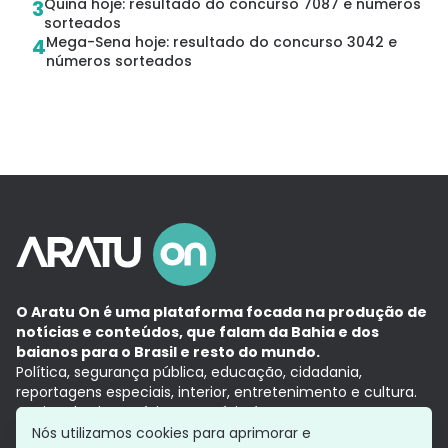
Quina hoje: resultado do concurso 7087 e números
3
sorteados
Mega-Sena hoje: resultado do concurso 3042 e
4
números sorteados
O Aratu On é uma plataforma focada na produção de
notícias e conteúdos, que falam da Bahia e dos
baianos para o Brasil e resto do mundo.
Política, segurança pública, educação, cidadania,
reportagens especiais, interior, entretenimento e cultura.
Aqui, tudo vira notícia e a notícia é no tempo presente,
com a credibilidade do
Grupo Aratu.
Nós utilizamos cookies para aprimorar e