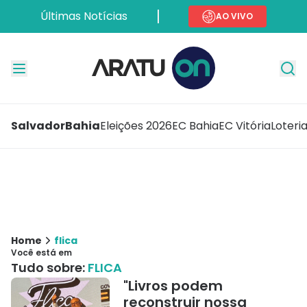
Últimas Notícias
AO VIVO
Salvador
Bahia
Eleições 2026
EC Bahia
EC Vitória
Loteri
Home
flica
Você está em
Tudo sobre:
FLICA
"Livros podem
reconstruir nossa