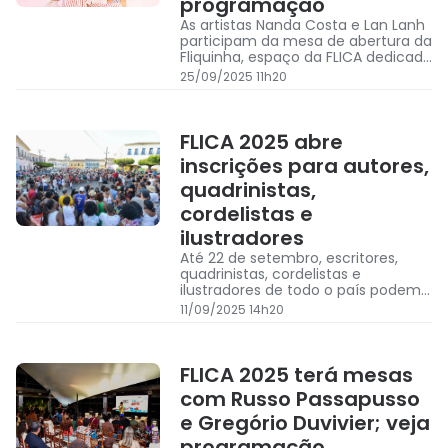
programação
As artistas Nanda Costa e Lan Lanh
participam da mesa de abertura da
Fliquinha, espaço da FLICA dedicado
às crianças
25/09/2025 11h20
FLICA 2025 abre
inscrições para autores,
quadrinistas,
cordelistas e
ilustradores
Até 22 de setembro, escritores,
quadrinistas, cordelistas e
ilustradores de todo o país podem
se inscrever para participar da 13ª
11/09/2025 14h20
FLICA
FLICA 2025 terá mesas
com Russo Passapusso
e Gregório Duvivier; veja
programação