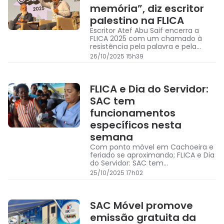
memória”, diz escritor
palestino na FLICA
Escritor Atef Abu Saif encerra a
FLICA 2025 com um chamado à
resistência pela palavra e pela
memória do povo palestino
26/10/2025 15h39
FLICA e Dia do Servidor:
SAC tem
funcionamentos
específicos nesta
semana
Com ponto móvel em Cachoeira e
feriado se aproximando; FLICA e Dia
do Servidor: SAC tem
funcionamentos específicos nesta
25/10/2025 17h02
semana
SAC Móvel promove
emissão gratuita da