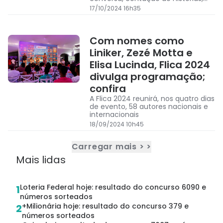
intervenções artísticas e oficinas
17/10/2024 16h35
educativas
Com nomes como
Liniker, Zezé Motta e
Elisa Lucinda, Flica 2024
divulga programação;
confira
A Flica 2024 reunirá, nos quatro dias
de evento, 58 autores nacionais e
internacionais
18/09/2024 10h45
Carregar mais > >
Mais lidas
Loteria Federal hoje: resultado do concurso 6090 e
1
números sorteados
+Milionária hoje: resultado do concurso 379 e
2
números sorteados