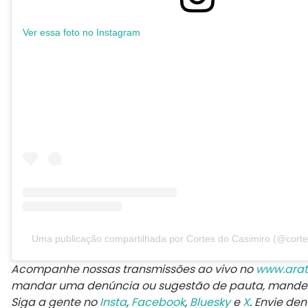
Ver essa foto no Instagram
Uma publicação compartilhada por Cortes do Casimiro (@corte
Acompanhe nossas transmissões ao vivo no
www.arat
mandar uma denúncia ou sugestão de pauta, mand
Siga a gente no
Insta
,
Facebook
,
Bluesky
e
X
. Envie de