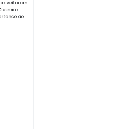
aproveitaram
Casimiro
pertence ao