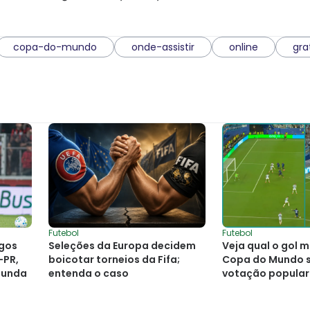
copa-do-mundo
onde-assistir
online
gra
Futebol
Futebol
ogos
Seleções da Europa decidem
Veja qual o gol m
-PR,
boicotar torneios da Fifa;
Copa do Mundo 
gunda
entenda o caso
votação popular