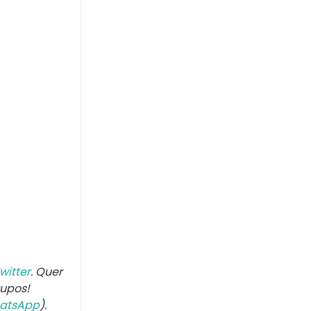
witter
. Quer
rupos!
atsApp
).