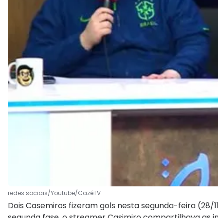
redes sociais/Youtube/CazéTV
Dois Casemiros fizeram gols nesta segunda-feira (28/11
segunda fase, o streamer Casimiro compartilhava as i