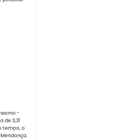
 mesmo -
a de 3,31
o tempo, o
ia Mendonça.