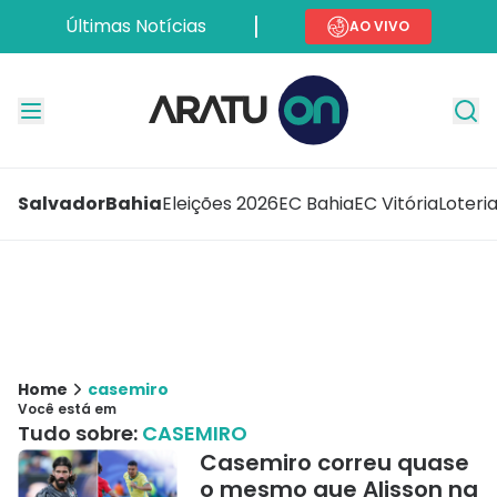
Últimas Notícias
AO VIVO
Salvador
Bahia
Eleições 2026
EC Bahia
EC Vitória
Loteri
Home
casemiro
Você está em
Tudo sobre:
CASEMIRO
Casemiro correu quase
o mesmo que Alisson na