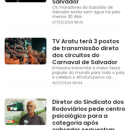
Salvador
Os moradores do Subúrbio de
Salvador estão sem água há pelo
menos 30 dias
07/03/2024 18h13
TV Aratu terá 3 postos
de transmissão direto
dos circuitos do
Carnaval de Salvador
Emissora transmite a maior festa
popular do mundo para todo o país
e celebra o Afrofuturismo na
campanha do Aratu Folia 2024
16/01/2024 16h34
Diretor do Sindicato dos
Rodoviários pede centro
psicológico para a
categoria após
cobrador sequestrar