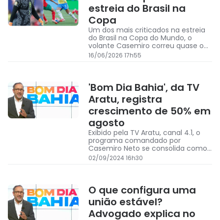
estreia do Brasil na
Copa
Um dos mais criticados na estreia
do Brasil na Copa do Mundo, o
volante Casemiro correu quase o
mesmo que o goleiro Alisson,
16/06/2026 17h55
segundo dados
'Bom Dia Bahia', da TV
Aratu, registra
crescimento de 50% em
agosto
Exibido pela TV Aratu, canal 4.1, o
programa comandado por
Casemiro Neto se consolida como
uma das principais escolhas dos
02/09/2024 16h30
baianos para começar o dia bem
informado
O que configura uma
união estável?
Advogado explica no