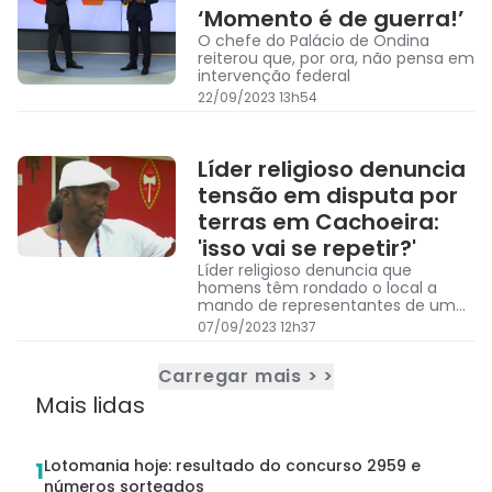
‘Momento é de guerra!’
O chefe do Palácio de Ondina
reiterou que, por ora, não pensa em
intervenção federal
22/09/2023 13h54
Líder religioso denuncia
tensão em disputa por
terras em Cachoeira:
'isso vai se repetir?'
Líder religioso denuncia que
homens têm rondado o local a
mando de representantes de uma
fábrica de celulose
07/09/2023 12h37
Carregar mais > >
Mais lidas
Lotomania hoje: resultado do concurso 2959 e
1
números sorteados