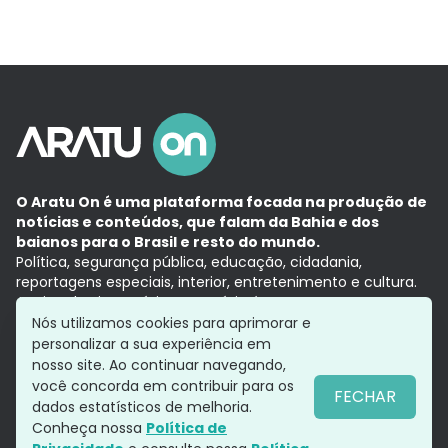
O Aratu On é uma plataforma focada na produção de
notícias e conteúdos, que falam da Bahia e dos
baianos para o Brasil e resto do mundo.
Política, segurança pública, educação, cidadania,
reportagens especiais, interior, entretenimento e cultura.
Aqui, tudo vira notícia e a notícia é no tempo presente,
com a credibilidade do
Grupo Aratu.
Nós utilizamos cookies para aprimorar e
Grupo Aratu
Política de privacidade
Anuncie conosco
personalizar a sua experiência em
nosso site. Ao continuar navegando,
você concorda em contribuir para os
FECHAR
dados estatísticos de melhoria.
Siga-nos
Conheça nossa
Política de