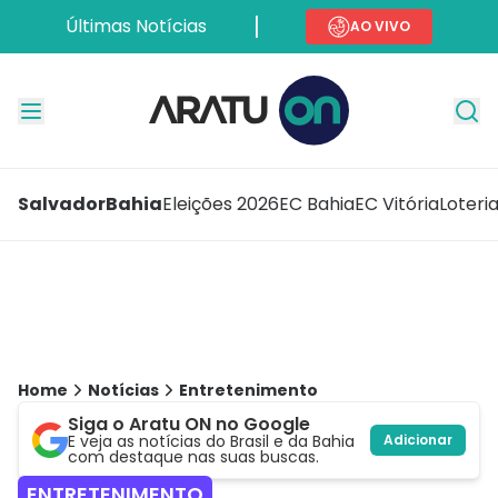
Últimas Notícias
AO VIVO
Salvador
Bahia
Eleições 2026
EC Bahia
EC Vitória
Loteri
Home
Notícias
Entretenimento
Siga o Aratu ON no Google
E veja as notícias do Brasil e da Bahia
Adicionar
com destaque nas suas buscas.
ENTRETENIMENTO