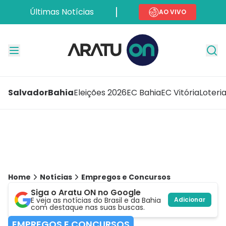
Últimas Notícias
AO VIVO
Salvador
Bahia
Eleições 2026
EC Bahia
EC Vitória
Loteri
Home
Notícias
Empregos e Concursos
Siga o Aratu ON no Google
E veja as notícias do Brasil e da Bahia
Adicionar
com destaque nas suas buscas.
EMPREGOS E CONCURSOS