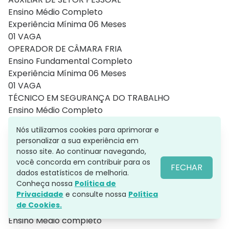
Ensino Médio Completo
Experiência Mínima 06 Meses
01 VAGA
OPERADOR DE CÂMARA FRIA
Ensino Fundamental Completo
Experiência Mínima 06 Meses
01 VAGA
TÉCNICO EM SEGURANÇA DO TRABALHO
Ensino Médio Completo
Experiência Mínima 06 Meses
Nós utilizamos cookies para aprimorar e
Possuir Curso Na Área
personalizar a sua experiência em
01 VAGA
nosso site. Ao continuar navegando,
CONFERENTE DE CARGA E DESCARGA
você concorda em contribuir para os
FECHAR
Ensino Médio Completo
dados estatísticos de melhoria.
Experiência Mínima 06 Meses
Conheça nossa
Política de
Privacidade
e consulte nossa
Política
04 VAGAS
de Cookies.
ELETRICISTA
Ensino Médio completo