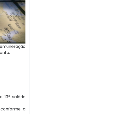
a remuneração
ento.
e 13º salário
s conforme a