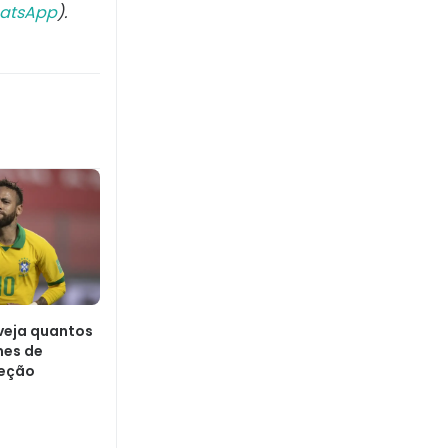
atsApp
).
 veja quantos
mes de
leção