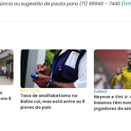
núncia ou sugestão de pauta para (71) 99940 – 7440 (
Wh
Educação
Futebol
ra
Taxa de analfabetismo na
Neymar e Vini Jr:
com 8
Bahia cai, mas está entre as 8
baianos têm no
piores do país
jogadores da se