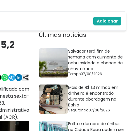
Adicionar
Últimas notícias
 5,2
Salvador terá fim de
semana com aumento de
nebulosidade e chance de
chuva fraca
Tempo
07/08/2026
Mais de R$ 1,3 milhão em
plificado com
dinheiro é encontrado
nesta sexta-
durante abordagem na
53.
Bahia
ministrativo
Segurança
07/08/2026
l (ACR).
Falta e demora de ônibus
na Cidade Baixa podem ser