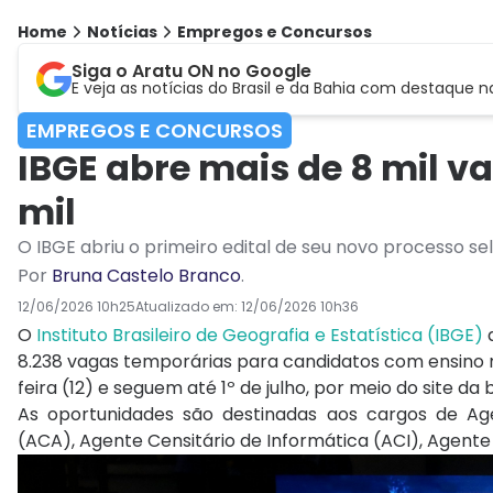
Home
Notícias
Empregos e Concursos
Siga o Aratu ON no Google
E veja as notícias do Brasil e da Bahia com destaque n
EMPREGOS E CONCURSOS
IBGE abre mais de 8 mil va
mil
O IBGE abriu o primeiro edital de seu novo processo se
Por
Bruna Castelo Branco
.
12/06/2026 10h25
Atualizado em:
12/06/2026 10h36
O
Instituto Brasileiro de Geografia e Estatística (IBGE)
a
8.238 vagas temporárias para candidatos com ensino 
feira (12) e seguem até 1º de julho, por meio do site d
As oportunidades são destinadas aos cargos de Agen
(ACA), Agente Censitário de Informática (ACI), Agente