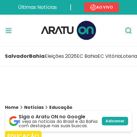
Últimas Notícias
AO VIVO
Salvador
Bahia
Eleições 2026
EC Bahia
EC Vitória
Loteri
Home
Notícias
Educação
Siga o Aratu ON no Google
E veja as notícias do Brasil e da Bahia
Adicionar
com destaque nas suas buscas.
EDUCAÇÃO