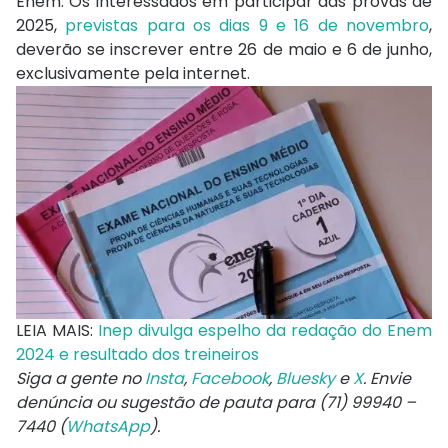
Enem. Os interessados em participar das provas de
2025,
previstas para os dias 9 e 16 de novembro
,
deverão se inscrever entre 26 de maio e 6 de junho,
exclusivamente pela internet.
LEIA MAIS:
Inep divulga espelho da redação do Enem
2024 e resultado dos treineiros
Siga a gente no
Insta
,
Facebook
,
Bluesky
e
X
. Envie
denúncia ou sugestão de pauta para (71) 99940 –
7440 (
WhatsApp
).