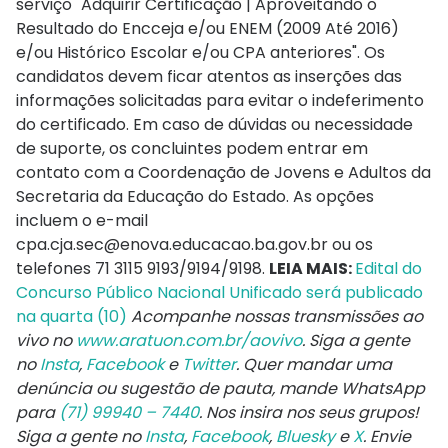
serviço "Adquirir Certificação | Aproveitando o
Resultado do Encceja e/ou ENEM (2009 Até 2016)
e/ou Histórico Escolar e/ou CPA anteriores". Os
candidatos devem ficar atentos as inserções das
informações solicitadas para evitar o indeferimento
do certificado. Em caso de dúvidas ou necessidade
de suporte, os concluintes podem entrar em
contato com a Coordenação de Jovens e Adultos da
Secretaria da Educação do Estado. As opções
incluem o e-mail
cpa.cja.sec@enova.educacao.ba.gov.br
ou os
telefones 71 3115 9193/9194/9198.
LEIA MAIS:
Edital do
Concurso Público Nacional Unificado será publicado
na quarta (10)
Acompanhe nossas transmissões ao
vivo no
www.aratuon.com.br/aovivo
. Siga a gente
no
Insta
,
Facebook
e
Twitter
. Quer mandar uma
denúncia ou sugestão de pauta, mande WhatsApp
para
(71) 99940 – 7440
. Nos insira nos seus grupos!
Siga a gente no
Insta
,
Facebook
,
Bluesky
e
X
. Envie