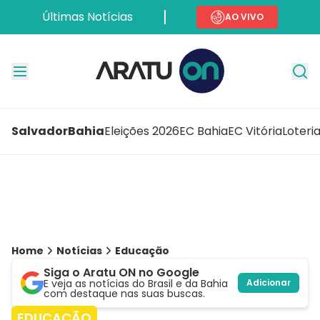
Últimas Notícias
AO VIVO
Salvador
Bahia
Eleições 2026
EC Bahia
EC Vitória
Loteri
Home
Notícias
Educação
Siga o Aratu ON no Google
E veja as notícias do Brasil e da Bahia
Adicionar
com destaque nas suas buscas.
EDUCAÇÃO