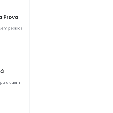
a Prova
luem pedidos
tá
s para quem