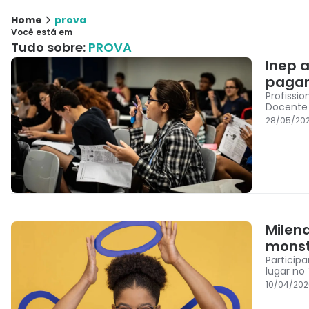
Home
prova
Você está em
Tudo sobre:
PROVA
Inep 
pagam
Profissi
Docente 
28/05/20
Milen
monst
Particip
lugar no
10/04/202