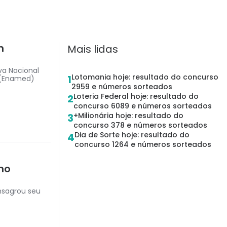
m
Mais lidas
va Nacional
Lotomania hoje: resultado do concurso
1
 (Enamed)
2959 e números sorteados
Loteria Federal hoje: resultado do
2
concurso 6089 e números sorteados
+Milionária hoje: resultado do
3
concurso 378 e números sorteados
Dia de Sorte hoje: resultado do
4
concurso 1264 e números sorteados
no
onsagrou seu