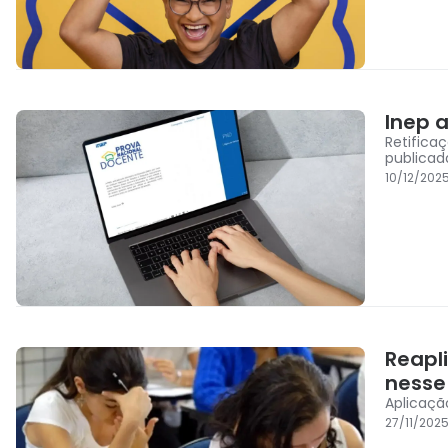
Inep 
Retifica
publicada
10/12/202
Reapl
nesse
Aplicaçã
27/11/202