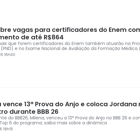
abre vagas para certificadores do Enem co
ento de até R$864
onais que forem certificadores do Enem também atuarão na Pro
(PND) e no Exame Nacional de Avaliação da Formação Médica
26 16h40
a vence 13ª Prova do Anjo e coloca Jordana 
ro durante BBB 26
ante do BBB26, Milena, venceu a 13° Prova do Anjo no BBB 26 e c
 Top 6 do programa; saiba mais sobre a dinâmica
6 18h15