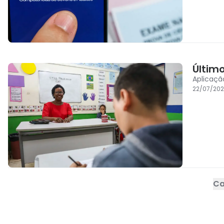
Últim
Aplicaçã
22/07/202
Ca