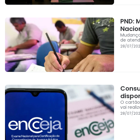
PND: 
Nacio
Mudanças
de atend
28/07/202
Consu
dispon
O cartã
vai real
28/07/202