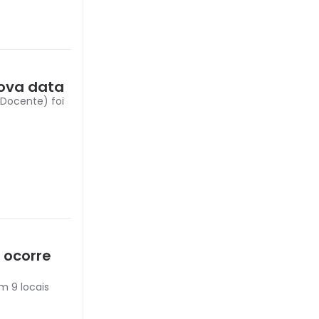
nova data
 Docente) foi
 ocorre
m 9 locais