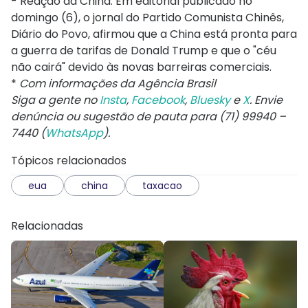
- Reação da China: Em editorial publicado no
domingo (6), o jornal do Partido Comunista Chinês,
Diário do Povo, afirmou que a China está pronta para
a guerra de tarifas de Donald Trump e que o "céu
não cairá" devido às novas barreiras comerciais.
*
Com informações da Agência Brasil
Siga a gente no
Insta
,
Facebook
,
Bluesky
e
X
. Envie
denúncia ou sugestão de pauta para (71) 99940 –
7440 (
WhatsApp
).
Tópicos relacionados
eua
china
taxacao
Relacionadas