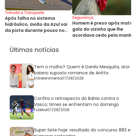
Trânsito e Transporte
Segurança
Após falha no sistema
Homem é preso após matar
hidráulico, avião da Azul sai
galo do vizinho que lhe
da pista durante pouso no
acordava cedo pela manhã
Alasca
Últimas notícias
Tem o molho? Quem é Danilo Mesquita, ator
baiano suposto romance de Anitta
Entretenimento
07/08/2026
Confira o retrospecto do Bahia contra o
Vasco; times se enfrentam no domingo
Futebol
07/08/2026
Super Sete hoje: resultado do concurso 883 e
números sorteados