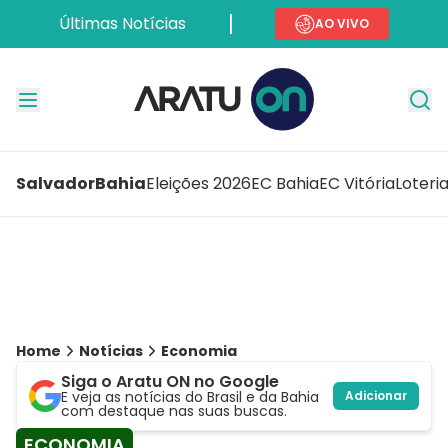
Últimas Notícias
AO VIVO
Salvador
Bahia
Eleições 2026
EC Bahia
EC Vitória
Loteri
Home
Notícias
Economia
Siga o Aratu ON no Google
E veja as notícias do Brasil e da Bahia
Adicionar
com destaque nas suas buscas.
ECONOMIA