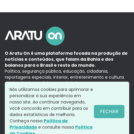
O Aratu On é uma plataforma focada na produção de
notícias e conteúdos, que falam da Bahia e dos
baianos para o Brasil e resto do mundo.
Política, segurança pública, educação, cidadania,
reportagens especiais, interior, entretenimento e cultura.
Aqui, tudo vira notícia e a notícia é no tempo presente,
com a credibilidade do
Grupo Aratu.
Nós utilizamos cookies para aprimorar e
Grupo Aratu
Política de privacidade
Anuncie conosco
personalizar a sua experiência em
nosso site. Ao continuar navegando,
você concorda em contribuir para os
FECHAR
dados estatísticos de melhoria.
Siga-nos
Conheça nossa
Política de
Privacidade
e consulte nossa
Política
de Cookies.