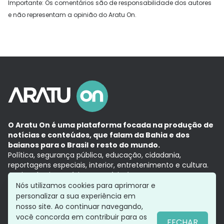
Importante: Os comentários são de responsabilidade dos autores
e não representam a opinião do Aratu On.
O Aratu On é uma plataforma focada na produção de
notícias e conteúdos, que falam da Bahia e dos
baianos para o Brasil e resto do mundo.
Política, segurança pública, educação, cidadania,
reportagens especiais, interior, entretenimento e cultura.
Aqui, tudo vira notícia e a notícia é no tempo presente,
com a credibilidade do
Grupo Aratu.
Nós utilizamos cookies para aprimorar e
Grupo Aratu
Política de privacidade
Anuncie conosco
personalizar a sua experiência em
nosso site. Ao continuar navegando,
você concorda em contribuir para os
FECHAR