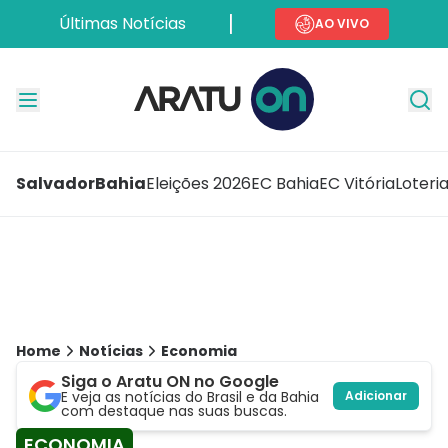
Últimas Notícias
AO VIVO
Salvador
Bahia
Eleições 2026
EC Bahia
EC Vitória
Loteri
Home
Notícias
Economia
Siga o Aratu ON no Google
E veja as notícias do Brasil e da Bahia
Adicionar
com destaque nas suas buscas.
ECONOMIA