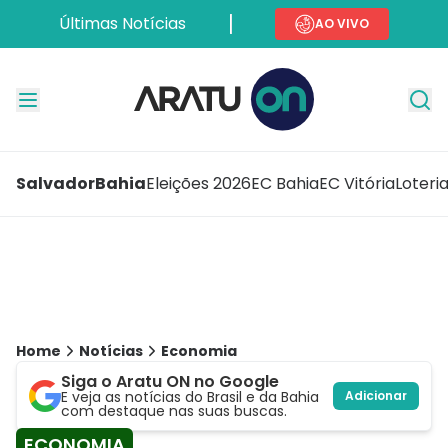
Últimas Notícias
AO VIVO
Salvador
Bahia
Eleições 2026
EC Bahia
EC Vitória
Loteri
Home
Notícias
Economia
Siga o Aratu ON no Google
E veja as notícias do Brasil e da Bahia
Adicionar
com destaque nas suas buscas.
ECONOMIA