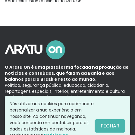
e não representam a opinião do Aratu On.
O Aratu On é uma plataforma focada na produção de
notícias e conteúdos, que falam da Bahia e dos
baianos para o Brasil e resto do mundo.
Política, segurança pública, educação, cidadania,
reportagens especiais, interior, entretenimento e cultura.
Aqui, tudo vira notícia e a notícia é no tempo presente,
com a credibilidade do
Grupo Aratu.
Nós utilizamos cookies para aprimorar e
Grupo Aratu
Política de privacidade
Anuncie conosco
personalizar a sua experiência em
nosso site. Ao continuar navegando,
você concorda em contribuir para os
FECHAR
dados estatísticos de melhoria.
Siga-nos