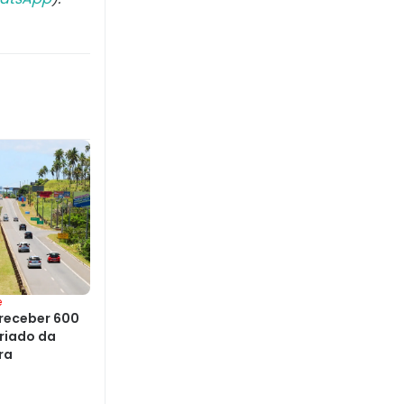
e
receber 600
eriado da
ra