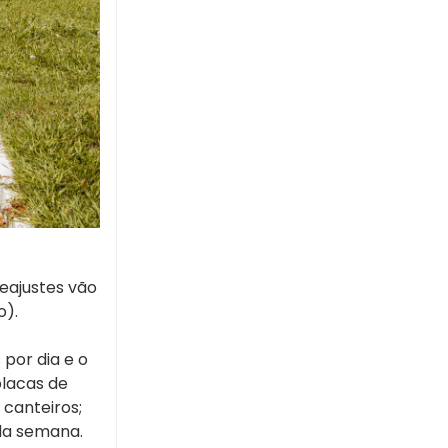
reajustes vão
o).
por dia e o
placas de
 canteiros;
 da semana.