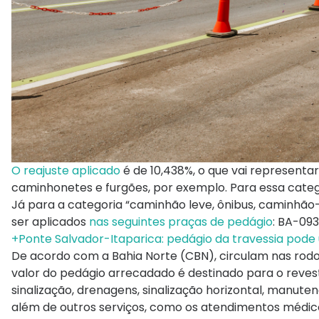
O reajuste aplicado
é de 10,438%, o que vai represent
caminhonetes e furgões, por exemplo. Para essa catego
Já para a categoria “caminhão leve, ônibus, caminhão-t
ser aplicados
nas seguintes praças de pedágio
: BA-09
+Ponte Salvador-Itaparica: pedágio da travessia pode
De acordo com a Bahia Norte (CBN), circulam nas rodov
valor do pedágio arrecadado é destinado para o reves
sinalização, drenagens, sinalização horizontal, manute
além de outros serviços, como os atendimentos médico