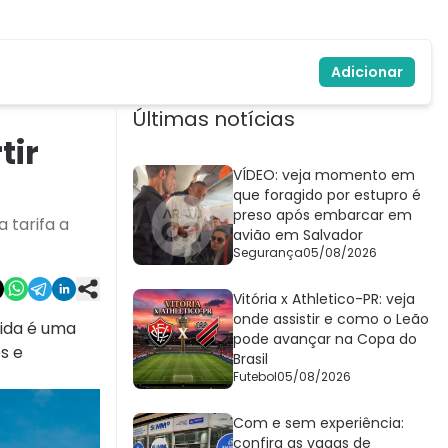
Adicionar
Últimas notícias
tir
VÍDEO: veja momento em
que foragido por estupro é
preso após embarcar em
 tarifa a
avião em Salvador
Segurança
05/08/2026
Vitória x Athletico-PR: veja
onde assistir e como o Leão
dida é uma
pode avançar na Copa do
s e
Brasil
Futebol
05/08/2026
Com e sem experiência:
confira as vagas de