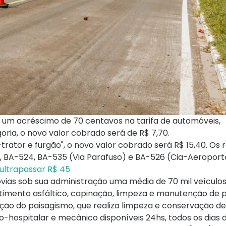
ar um acréscimo de 70 centavos na tarifa de automóveis,
ria, o novo valor cobrado será de R$ 7,70.
rator e furgão", o novo valor cobrado será R$ 15,40. Os 
3, BA-524, BA-535 (Via Parafuso) e BA-526 (Cia-Aeroport
 ultrapassar R$ 45
ias sob sua administração uma média de 70 mil veículos 
timento asfáltico, capinação, limpeza e manutenção de 
nção do paisagismo, que realiza limpeza e conservação de
-hospitalar e mecânico disponíveis 24hs, todos os dias