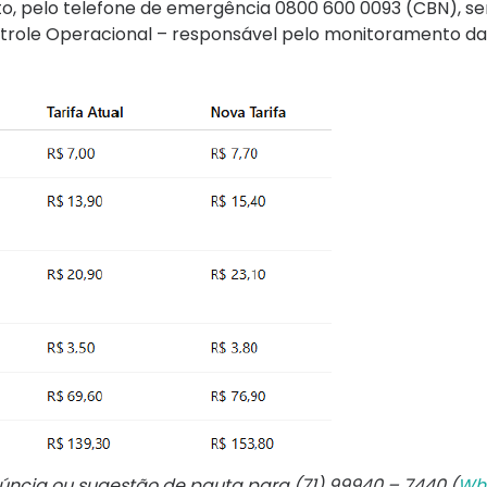
o, pelo telefone de emergência 0800 600 0093 (CBN), s
role Operacional – responsável pelo monitoramento da 
núncia ou sugestão de pauta para (71) 99940 – 7440 (
Wh