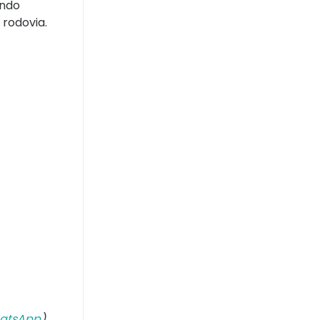
endo
rodovia.
atsApp
).