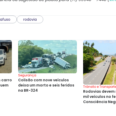
rafuso
rodovia
Segurança
Colisão com nove veículos
 carro
deixa um morto e seis feridos
 quem
Trânsito e Transport
na BR-324
Rodovias devem 
mil veículos no f
Consciência Neg