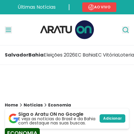
Últimas Notícias
AO VIVO
Salvador
Bahia
Eleições 2026
EC Bahia
EC Vitória
Loteri
Home
Notícias
Economia
Siga o Aratu ON no Google
E veja as notícias do Brasil e da Bahia
Adicionar
com destaque nas suas buscas.
ECONOMIA