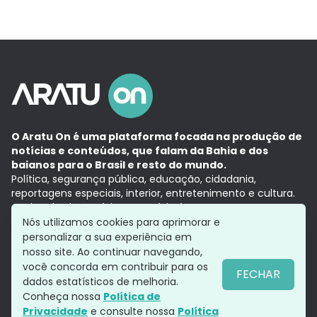
O Aratu On é uma plataforma focada na produção de
notícias e conteúdos, que falam da Bahia e dos
baianos para o Brasil e resto do mundo.
Política, segurança pública, educação, cidadania,
reportagens especiais, interior, entretenimento e cultura.
Aqui, tudo vira notícia e a notícia é no tempo presente,
com a credibilidade do
Grupo Aratu.
Nós utilizamos cookies para aprimorar e
Grupo Aratu
Política de privacidade
Anuncie conosco
personalizar a sua experiência em
nosso site. Ao continuar navegando,
você concorda em contribuir para os
FECHAR
dados estatísticos de melhoria.
Siga-nos
Conheça nossa
Política de
Privacidade
e consulte nossa
Política