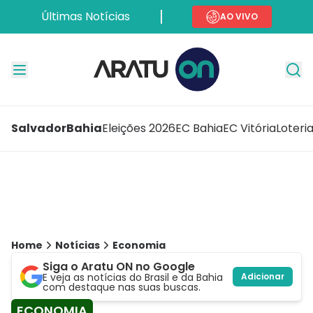
Últimas Notícias
AO VIVO
Salvador
Bahia
Eleições 2026
EC Bahia
EC Vitória
Loteri
Home
Notícias
Economia
Siga o Aratu ON no Google
E veja as notícias do Brasil e da Bahia
Adicionar
com destaque nas suas buscas.
ECONOMIA