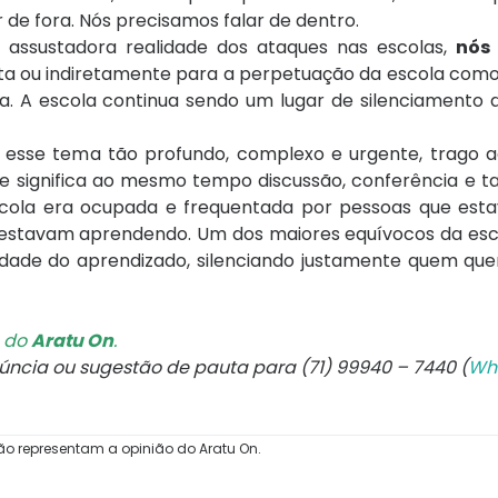
de fora. Nós precisamos falar de dentro.
e assustadora realidade dos ataques nas escolas,
nós
eta ou indiretamente para a perpetuação da escola como
. A escola continua sendo um lugar de silenciamento d
re esse tema tão profundo, complexo e urgente, trago 
ue significa ao mesmo tempo discussão, conferência e 
 escola era ocupada e frequentada por pessoas que es
 estavam aprendendo. Um dos maiores equívocos da esco
dade do aprendizado, silenciando justamente quem quer
o do
Aratu On
.
núncia ou sugestão de pauta para (71) 99940 – 7440 (
Wh
ão representam a opinião do Aratu On.