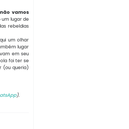
 não vamos
 um lugar de
as rebeldias
aqui um olhar
também lugar
tavam em seu
la foi ter se
 (ou queria)
atsApp
).