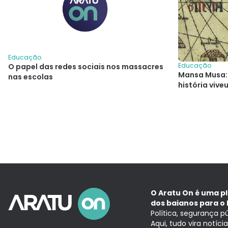
Educação
Educação
O papel das redes sociais nos massacres
Mansa Musa:
nas escolas
história vive
O Aratu On é uma p
dos baianos para o 
Política, segurança p
Aqui, tudo vira notíc