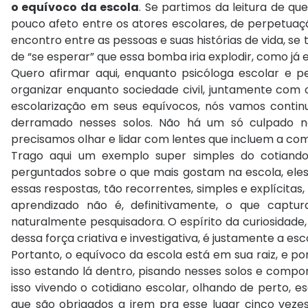
o equívoco da escola
. Se partimos da leitura de qu
pouco afeto entre os atores escolares, de perpetuaçã
encontro entre as pessoas e suas histórias de vida, se 
de “se esperar” que essa bomba iria explodir, como já e
Quero afirmar aqui, enquanto psicóloga escolar e 
organizar enquanto sociedade civil, juntamente com 
escolarização em seus equívocos, nós vamos contin
derramado nesses solos. Não há um só culpado ness
precisamos olhar e lidar com lentes que incluem a co
Trago aqui um exemplo super simples do cotiando 
perguntados sobre o que mais gostam na escola, eles
essas respostas, tão recorrentes, simples e explícit
aprendizado não é, definitivamente, o que capt
naturalmente pesquisadora. O espírito da curiosidade
dessa força criativa e investigativa, é justamente a esc
Portanto, o equívoco da escola está em sua raiz, e p
isso estando lá dentro, pisando nesses solos e com
isso vivendo o cotidiano escolar, olhando de perto, 
que são obrigados a irem pra esse lugar cinco veze