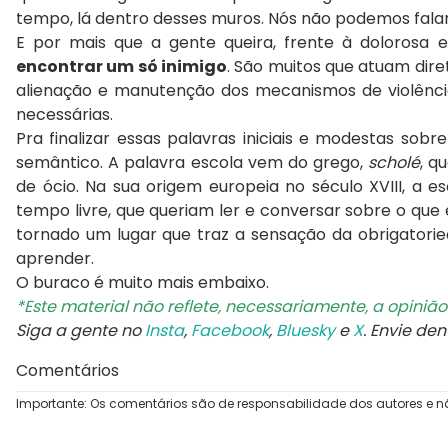
tempo, lá dentro desses muros. Nós não podemos falar 
E por mais que a gente queira, frente à dolorosa 
encontrar um só inimigo
. São muitos que atuam dir
alienação e manutenção dos mecanismos de violência
necessárias.
Pra finalizar essas palavras iniciais e modestas sob
semântico. A palavra escola vem do grego,
scholé
, q
de ócio. Na sua origem europeia no século XVIII, a
tempo livre, que queriam ler e conversar sobre o que
tornado um lugar que traz a sensação da obrigatorie
aprender.
O buraco é muito mais embaixo.
*Este material não reflete, necessariamente, a opiniã
Siga a gente no
Insta
,
Facebook
,
Bluesky
e
X
. Envie de
Comentários
Importante: Os comentários são de responsabilidade dos autores e n