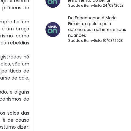
eça. A escola
letramento do sentir
Saúde e Bem-Estar
24/03/2023
 práticas de
De Enheduanna à Maria
mpre foi: um
Firmina: a peleja pela
l é um braço
autoria das mulheres e suas
arismo como
nuances
Saúde e Bem-Estar
10/03/2023
as rebeldias
egistradas há
olas, são um
políticas de
urso de ódio,
do, e alguns
ecanismos da
os solos das
s é de causa
stumo dizer: