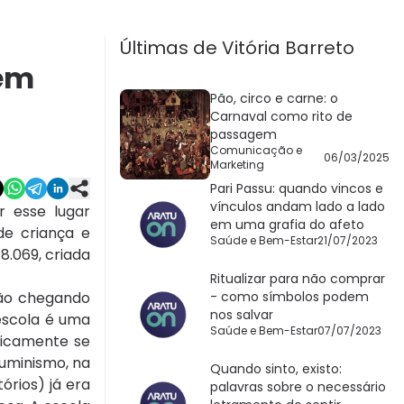
Últimas de Vitória Barreto
tem
Pão, circo e carne: o
Carnaval como rito de
passagem
Comunicação e
06/03/2025
Marketing
Pari Passu: quando vincos e
vínculos andam lado a lado
r esse lugar
em uma grafia do afeto
de criança e
Saúde e Bem-Estar
21/07/2023
8.069, criada
Ritualizar para não comprar
tão chegando
- como símbolos podem
nos salvar
escola é uma
Saúde e Bem-Estar
07/07/2023
ricamente se
luminismo, na
Quando sinto, existo:
órios) já era
palavras sobre o necessário