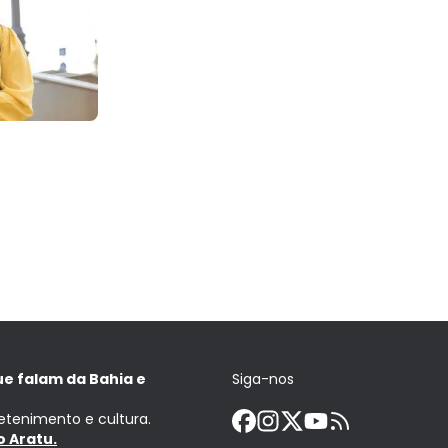
ue falam da Bahia e
Siga-nos
retenimento e cultura.
 Aratu.