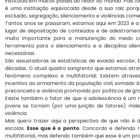
instituída em muitos países ao redor do mundo. Pois fo
é uma instituição equivocada desde a sua raiz porq
exclusão, segregação, silenciamento e violências com
Tantos anos se passaram, estamos aqui em 2023 e a e
lugar de depositação de conteúdos e de adestramento
muito importante para a manutenção do medo c
ferramenta para o silenciamento e a disciplina ali
necessárias.
São assustadoras as estatísticas de evasão escolar, b
décadas. O atual quadro sangrento que estamos atra
fenômeno complexo e multifatorial. Existem atrave
incentivo ao armamento da população civil, somado à 
preconceito e violência promovido por políticos de gr
Existe também o fator de que a adolescência é um m
jovens se tornam (por uma junção de fatores) mais
violência.
Mas quero trazer aqui a perspectiva de que não é 
escolas.
Esse que é o ponto
. Concordo e defendo 
multifatorial, mas defendo também que esse é um pro