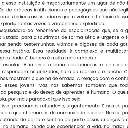
e a essa instituição é majoritariamente um lugar de não f
o de práticas institucionais e pedagógicas que não leg
temos índices assustadores que revelam a falência dessa i
xplodiu tantas vezes e vai continua explodindo.
pesquisadora do fenômeno da escolarização que, se a 
o Estado, para discutirmos de forma séria e urgente o
uar sendo testemunhas, vitimas e algozes de cada go
a história. Essa realidade é complexa e multifatoria
mplexidade. O buraco é muito mais embaixo.
escolar. A imensa maioria das crianças e adolesce
 respondem: as amizades, hora do recreio e o lanche. C
as, nos mostram o que há de errado. A relação com o con
ura esses jovens. Mas nós sabemos também que tod
, da pesquisa e do desejo de aprender, é humano! O que 
ola, por mais paradoxal que isso seja.
or isso precisamos refundá-la, urgentemente. E nós só 
pondo o que chamamos de comunidade escolar. Nós só p
escutando de perto e sentido de perto essas crianças e
s na semana, tendo que experienciar a vida, na maior 