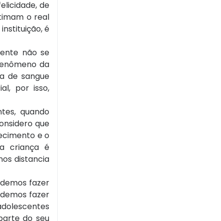
elicidade, de
itimam o real
nstituição, é
gente não se
 fenômeno da
ta de sangue
l, por isso,
ntes, quando
onsidero que
hecimento e o
a criança é
nos distancia
podemos fazer
odemos fazer
 adolescentes
parte do seu