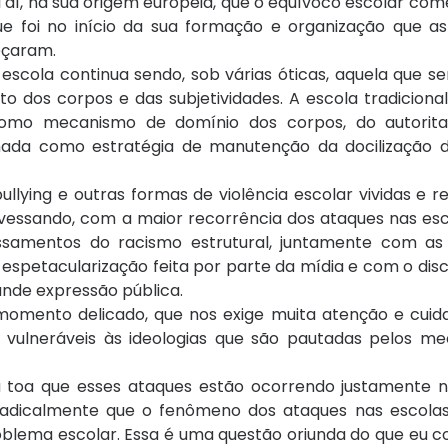
i aí, na sua origem europeia, que o equívoco escolar com
ue foi no início da sua formação e organização que as
eçaram.
scola continua sendo, sob várias óticas, aquela que se
 dos corpos e das subjetividades. A escola tradiciona
omo mecanismo de domínio dos corpos, do autorit
enada como estratégia de manutenção da docilização d
ullying e outras formas de violência escolar vividas e r
vessando, com a maior recorrência dos ataques nas esc
ssamentos do racismo estrutural, juntamente com as 
espetacularização feita por parte da mídia e com o disc
ande expressão pública.
omento delicado, que nos exige muita atenção e cuida
 vulneráveis às ideologias que são pautadas pelos m
à toa que esses ataques estão ocorrendo justamente n
radicalmente que o fenômeno dos ataques nas escola
blema escolar. Essa é uma questão oriunda do que eu co