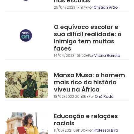
nas escolas
25/04/2023 17h17
●
Por
Cristian Arão
O equívoco escolar e
sua difícil realidade: o
inimigo tem muitas
faces
14/04/2023 16h52
●
Por
Vitória Barreto
Mansa Musa: o homem
mais rico da história
viveu na África
18/02/2022 20h35
●
Por
Onã Rudá
Educação e relações
raciais
11/06/2021 09h00
●
Por
Professor Bira