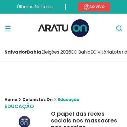
Últimas Notícias
AO VIVO
Salvador
Bahia
Eleições 2026
EC Bahia
EC Vitória
Loteri
Home
Colunistas On
Educação
EDUCAÇÃO
O papel das redes
sociais nos massacres