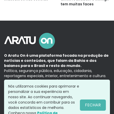
tem muitas faces
O Aratu On é uma plataforma focada na produção de
notícias e conteúdos, que falam da Bahia e dos
baianos para o Brasil e resto do mundo.
Política, segurança pública, educação, cidadania,
reportagens especiais, interior, entretenimento e cultura.
Aqui, tudo vira notícia e a notícia é no tempo presente,
com a credibilidade do
Grupo Aratu.
Nós utilizamos cookies para aprimorar e
Grupo Aratu
Política de privacidade
Anuncie conosco
personalizar a sua experiência em
nosso site. Ao continuar navegando,
você concorda em contribuir para os
FECHAR
dados estatísticos de melhoria.
Siga-nos
Conheça nossa
Política de