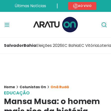
Últimas Notícias
AO VIVO
Salvador
Bahia
Eleições 2026
EC Bahia
EC Vitória
Loteri
Home
Colunistas On
Onã Rudá
EDUCAÇÃO
Mansa Musa: o homem