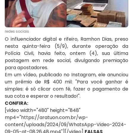
redes sociais
O influenciador digital e rifeiro, Ramhon Dias, preso
nesta quinta-feira (5/9), durante operação da
Polícia Civil, havia feito, ontem (4), sua última
postagem em rede social, divulgando premiação
para apostadores.
Em um vídeo, publicado no Instagram, ele anunciou
um prêmio de R$ 400 mil: "Para você ganhar é
simples: é só clicar com fé, fazer o pagamento de
sua cota e esperar o resultado!".
CONFIRA:
[video width="480" height="848"
mp4="https://aratuon.com.br/wp-
content/uploads/2024/09/WhatsApp-Video-2024-
09-05-at-08.26.48.mp4"][/video]
FALSAS