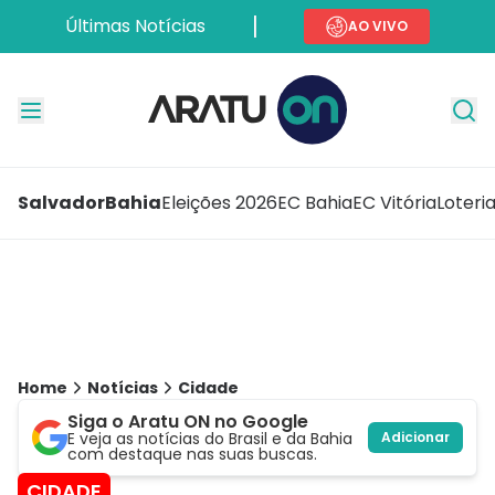
Últimas Notícias
AO VIVO
Salvador
Bahia
Eleições 2026
EC Bahia
EC Vitória
Loteri
Home
Notícias
Cidade
Siga o Aratu ON no Google
E veja as notícias do Brasil e da Bahia
Adicionar
com destaque nas suas buscas.
CIDADE