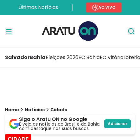
Últimas Notícias
AO VIVO
Salvador
Bahia
Eleições 2026
EC Bahia
EC Vitória
Loteri
Home
Notícias
Cidade
Siga o Aratu ON no Google
E veja as notícias do Brasil e da Bahia
Adicionar
com destaque nas suas buscas.
CIDADE