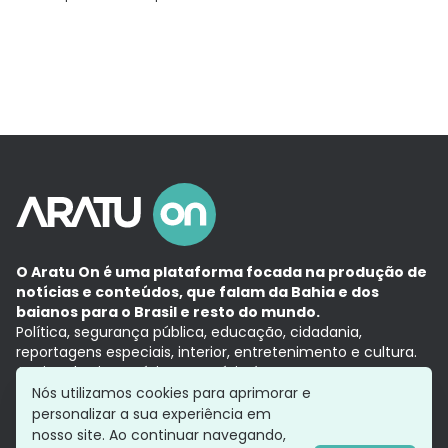
O Aratu On é uma plataforma focada na produção de
notícias e conteúdos, que falam da Bahia e dos
baianos para o Brasil e resto do mundo.
Política, segurança pública, educação, cidadania,
reportagens especiais, interior, entretenimento e cultura.
Aqui, tudo vira notícia e a notícia é no tempo presente,
com a credibilidade do
Grupo Aratu.
Nós utilizamos cookies para aprimorar e
Grupo Aratu
Política de privacidade
Anuncie conosco
personalizar a sua experiência em
nosso site. Ao continuar navegando,