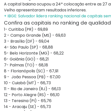
A capital baiana ocupou a 24ª colocação entre as 27 
Velho apresentaram resultados inferiores.
+ IBGE: Salvador lidera ranking nacional de capitais s
Confira as capitais no ranking de qualida
1- Curitiba (PR) - 69,89
2 - Campo Grande (MS) - 69,63
3 - Brasília (DF) - 69,04
4- São Paulo (SP) - 68,88
5- Belo Horizonte (MG) - 68,22
6- Goiânia (GO) - 68,21
7- Palmas (TO) - 68,18
8 - Florianópolis (SC) - 67,91
9 - João Pessoa (PB) - 67,00
10 - Cuiabá (MT) - 66,73
11 - Rio de Janeiro (RJ) - 66,13
12 - Porto Alegre (RS) - 66,10
13 - Teresina (PI) - 65,76
14 - Aracaju (SE) - 65,73