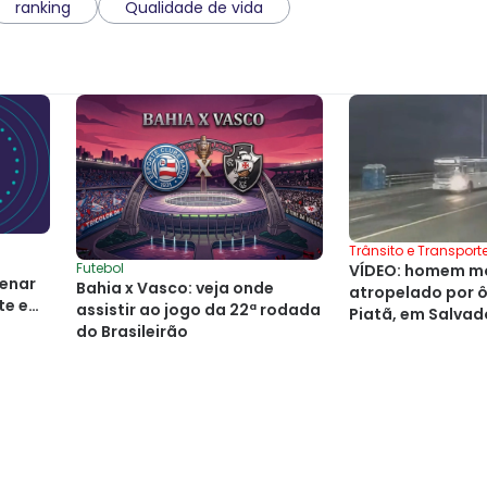
ranking
Qualidade de vida
Trânsito e Transport
Futebol
VÍDEO: homem mo
denar
Bahia x Vasco: veja onde
atropelado por 
te em
assistir ao jogo da 22ª rodada
Piatã, em Salvad
do Brasileirão