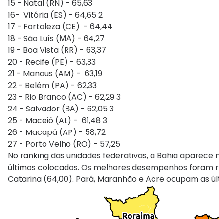
15 - Natal (RN) - 65,63
16- Vitória (ES) - 64,65 2
17 - Fortaleza (CE) - 64,44
18 - São Luís (ΜΑ) - 64,27
19 - Boa Vista (RR) - 63,37
20 - Recife (PE) - 63,33
21 - Manaus (AM) - 63,19
22 - Belém (PA) - 62,33
23 - Rio Branco (AC) - 62,29 3
24 - Salvador (ΒΑ) - 62,05 3
25 - Maceió (AL) - 61,48 3
26 - Macapá (AP) - 58,72
27 - Porto Velho (RO) - 57,25
No ranking das unidades federativas, a Bahia aparece 
últimos colocados. Os melhores desempenhos foram regi
Catarina (64,00). Pará, Maranhão e Acre ocupam as úl