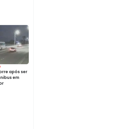
e
rre após ser
ônibus em
or