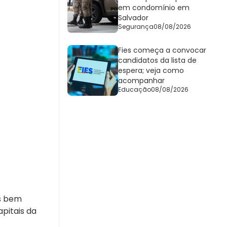
em condomínio em
Salvador
Segurança
08/08/2026
Fies começa a convocar
candidatos da lista de
espera; veja como
acompanhar
Educação
08/08/2026
is bem
pitais da