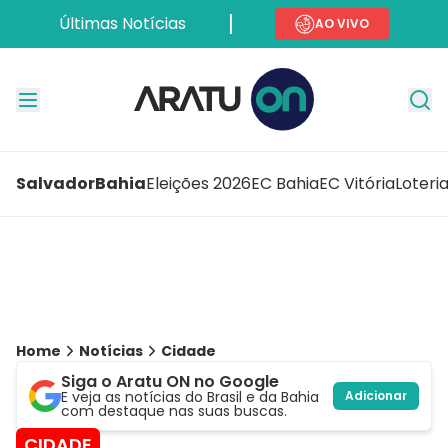
Últimas Notícias
AO VIVO
Salvador
Bahia
Eleições 2026
EC Bahia
EC Vitória
Loteri
Home
Notícias
Cidade
Siga o Aratu ON no Google
E veja as notícias do Brasil e da Bahia
Adicionar
com destaque nas suas buscas.
CIDADE