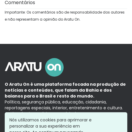
Comentários
Importante: Os comentários são de responsabilidade dos autores
e não representam a opinião do Aratu On.
O Aratu On é uma plataforma focada na produção de
notícias e conteúdos, que falam da Bahia e dos
baianos para o Brasil e resto do mundo.
Política, segurança pública, educação, cidadania,
reportagens especiais, interior, entretenimento e cultura.
Aqui, tudo vira notícia e a notícia é no tempo presente,
com a credibilidade do
Grupo Aratu.
Nós utilizamos cookies para aprimorar e
Grupo Aratu
Política de privacidade
Anuncie conosco
personalizar a sua experiência em