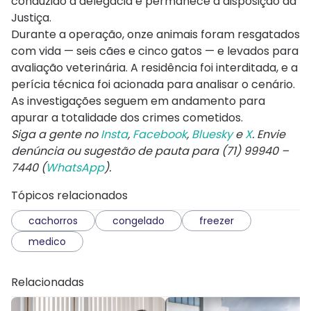
conduzido à delegacia e permanece à disposição da
Justiça.
Durante a operação, onze animais foram resgatados
com vida — seis cães e cinco gatos — e levados para
avaliação veterinária. A residência foi interditada, e a
perícia técnica foi acionada para analisar o cenário.
As investigações seguem em andamento para
apurar a totalidade dos crimes cometidos.
Siga a gente no
Insta
,
Facebook
,
Bluesky
e
X
. Envie
denúncia ou sugestão de pauta para (71) 99940 –
7440 (
WhatsApp
).
Tópicos relacionados
cachorros
congelado
freezer
medico
Relacionadas