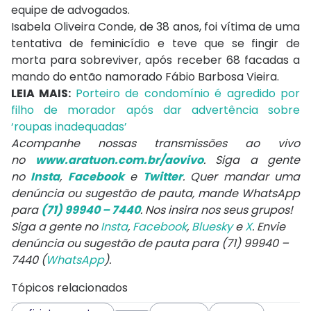
equipe de advogados.
Isabela Oliveira Conde, de 38 anos, foi vítima de uma
tentativa de feminicídio e teve que se fingir de
morta para sobreviver, após receber 68 facadas a
mando do então namorado Fábio Barbosa Vieira.
LEIA MAIS:
Porteiro de condomínio é agredido por
filho de morador após dar advertência sobre
‘roupas inadequadas’
A
companhe nossas transmissões ao vivo
no
www.aratuon.com.br/aovivo
. Siga a gente
no
Insta
,
Facebook
e
Twitter
. Quer mandar uma
denúncia ou sugestão de pauta, mande WhatsApp
para
(71) 99940 – 7440
. Nos insira nos seus grupos!
Siga a gente no
Insta
,
Facebook
,
Bluesky
e
X
. Envie
denúncia ou sugestão de pauta para (71) 99940 –
7440 (
WhatsApp
).
Tópicos relacionados