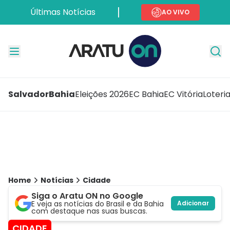
Últimas Notícias
AO VIVO
Salvador
Bahia
Eleições 2026
EC Bahia
EC Vitória
Loteri
Home
Notícias
Cidade
Siga o Aratu ON no Google
E veja as notícias do Brasil e da Bahia
Adicionar
com destaque nas suas buscas.
CIDADE