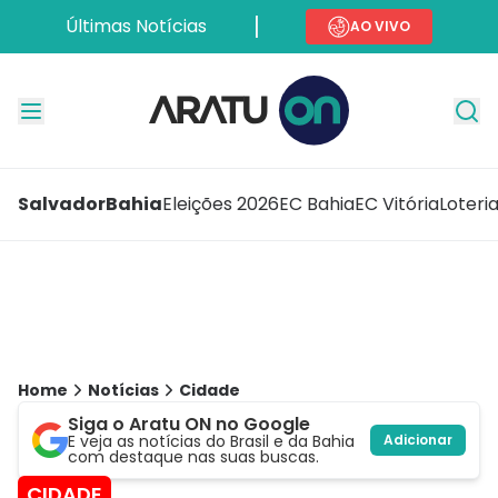
Últimas Notícias
AO VIVO
Salvador
Bahia
Eleições 2026
EC Bahia
EC Vitória
Loteri
Home
Notícias
Cidade
Siga o Aratu ON no Google
E veja as notícias do Brasil e da Bahia
Adicionar
com destaque nas suas buscas.
CIDADE