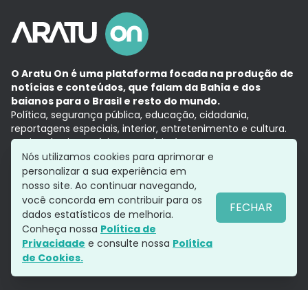
O Aratu On é uma plataforma focada na produção de
notícias e conteúdos, que falam da Bahia e dos
baianos para o Brasil e resto do mundo.
Política, segurança pública, educação, cidadania,
reportagens especiais, interior, entretenimento e cultura.
Aqui, tudo vira notícia e a notícia é no tempo presente,
com a credibilidade do
Grupo Aratu.
Nós utilizamos cookies para aprimorar e
Grupo Aratu
Política de privacidade
Anuncie conosco
personalizar a sua experiência em
nosso site. Ao continuar navegando,
você concorda em contribuir para os
FECHAR
dados estatísticos de melhoria.
Siga-nos
Conheça nossa
Política de
Privacidade
e consulte nossa
Política
de Cookies.