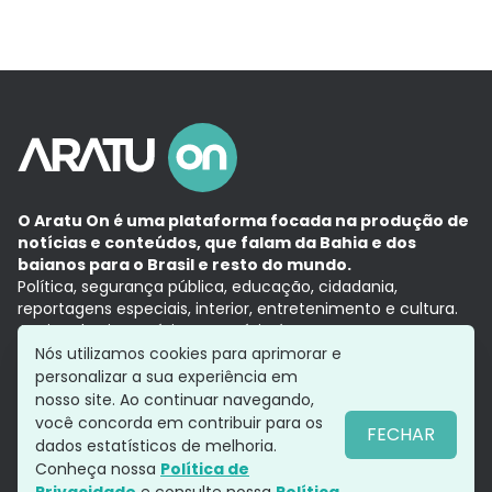
O Aratu On é uma plataforma focada na produção de
notícias e conteúdos, que falam da Bahia e dos
baianos para o Brasil e resto do mundo.
Política, segurança pública, educação, cidadania,
reportagens especiais, interior, entretenimento e cultura.
Aqui, tudo vira notícia e a notícia é no tempo presente,
com a credibilidade do
Grupo Aratu.
Nós utilizamos cookies para aprimorar e
Grupo Aratu
Política de privacidade
Anuncie conosco
personalizar a sua experiência em
nosso site. Ao continuar navegando,
você concorda em contribuir para os
FECHAR
dados estatísticos de melhoria.
Siga-nos
Conheça nossa
Política de