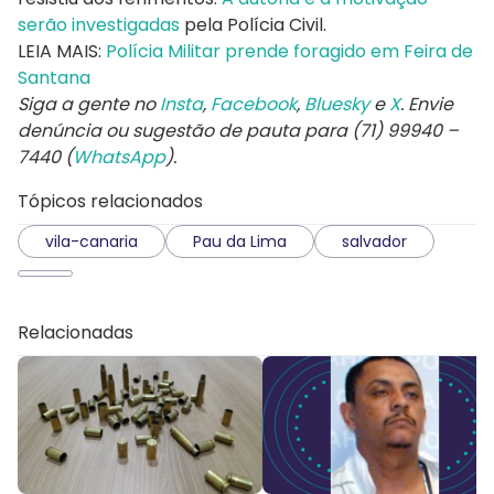
serão investigadas
pela Polícia Civil.
LEIA MAIS:
Polícia Militar prende foragido em Feira de
Santana
Siga a gente no
Insta
,
Facebook
,
Bluesky
e
X
. Envie
denúncia ou sugestão de pauta para (71) 99940 –
7440 (
WhatsApp
).
Tópicos relacionados
vila-canaria
Pau da Lima
salvador
Relacionadas