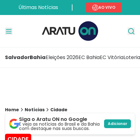
Últimas Notícias
AO VIVO
Salvador
Bahia
Eleições 2026
EC Bahia
EC Vitória
Loteri
Home
Notícias
Cidade
Siga o Aratu ON no Google
E veja as notícias do Brasil e da Bahia
Adicionar
com destaque nas suas buscas.
CIDADE