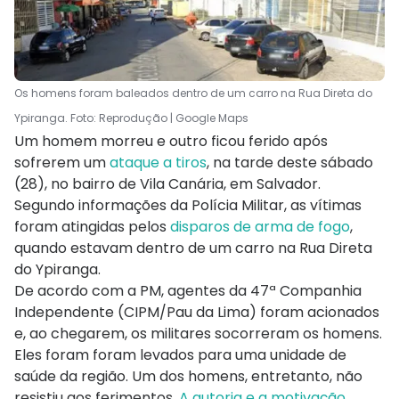
Os homens foram baleados dentro de um carro na Rua Direta do
Ypiranga. Foto: Reprodução | Google Maps
Um homem morreu e outro ficou ferido após
sofrerem um
ataque a tiros
, na tarde deste sábado
(28), no bairro de Vila Canária, em Salvador.
Segundo informações da Polícia Militar, as vítimas
foram atingidas pelos
disparos de arma de fogo
,
quando estavam dentro de um carro na Rua Direta
do Ypiranga.
De acordo com a PM, agentes da 47ª Companhia
Independente (CIPM/Pau da Lima) foram acionados
e, ao chegarem, os militares socorreram os homens.
Eles foram foram levados para uma unidade de
saúde da região. Um dos homens, entretanto, não
resistiu aos ferimentos.
A autoria e a motivação