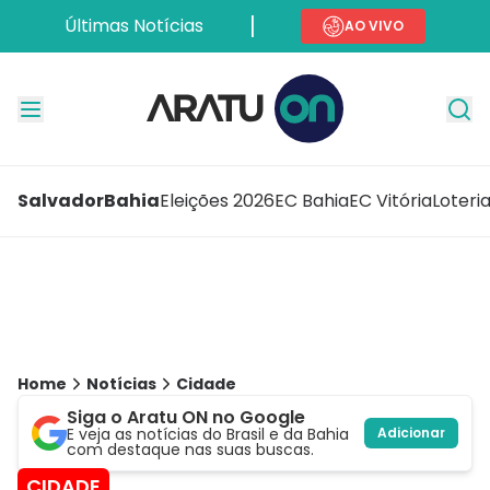
Últimas Notícias
AO VIVO
Salvador
Bahia
Eleições 2026
EC Bahia
EC Vitória
Loteri
Home
Notícias
Cidade
Siga o Aratu ON no Google
E veja as notícias do Brasil e da Bahia
Adicionar
com destaque nas suas buscas.
CIDADE