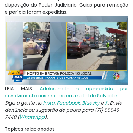
disposição do Poder Judiciário. Guias para remoção
e perícia foram expedidas.
LEIA MAIS:
Adolescente é apreendida por
envolvimento nas mortes em motel de Salvador
Siga a gente no
Insta
,
Facebook
,
Bluesky
e
X
. Envie
denúncia ou sugestão de pauta para (71) 99940 –
7440 (
WhatsApp
).
Tópicos relacionados