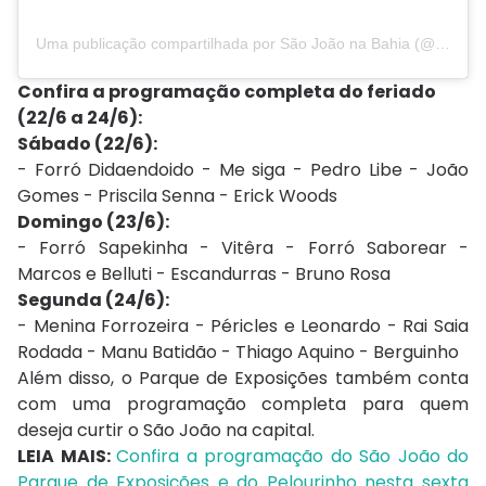
Uma publicação compartilhada por São João na Bahia (@saojoaonabahia)
Confira a programação completa do feriado
(22/6 a 24/6):
Sábado (22/6):
- Forró Didaendoido - Me siga - Pedro Libe - João
Gomes - Priscila Senna - Erick Woods
Domingo (23/6):
- Forró Sapekinha - Vitêra - Forró Saborear -
Marcos e Belluti - Escandurras - Bruno Rosa
Segunda (24/6):
- Menina Forrozeira - Péricles e Leonardo - Rai Saia
Rodada - Manu Batidão - Thiago Aquino - Berguinho
Além disso, o Parque de Exposições também conta
com uma programação completa para quem
deseja curtir o São João na capital.
LEIA MAIS:
Confira a programação do São João do
Parque de Exposições e do Pelourinho nesta sexta