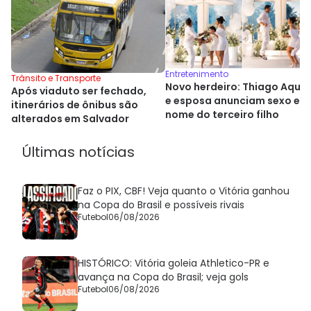
Entretenimento
Trânsito e Transporte
Novo herdeiro: Thiago Aqui
Após viaduto ser fechado,
e esposa anunciam sexo e
itinerários de ônibus são
nome do terceiro filho
alterados em Salvador
Últimas notícias
Faz o PIX, CBF! Veja quanto o Vitória ganhou
na Copa do Brasil e possíveis rivais
Futebol
06/08/2026
HISTÓRICO: Vitória goleia Athletico-PR e
avança na Copa do Brasil; veja gols
Futebol
06/08/2026