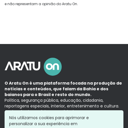
e não representam a opinião do Aratu On.
O Aratu On é uma plataforma focada na produção de
notícias e conteúdos, que falam da Bahia e dos
baianos para o Brasil e resto do mundo.
Política, segurança pública, educação, cidadania,
reportagens especiais, interior, entretenimento e cultura.
Aqui, tudo vira notícia e a notícia é no tempo presente,
com a credibilidade do
Grupo Aratu.
Nós utilizamos cookies para aprimorar e
Grupo Aratu
Política de privacidade
Anuncie conosco
personalizar a sua experiência em