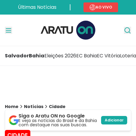
Últimas Notícias
AO VIVO
Salvador
Bahia
Eleições 2026
EC Bahia
EC Vitória
Loteri
Home
Notícias
Cidade
Siga o Aratu ON no Google
E veja as notícias do Brasil e da Bahia
Adicionar
com destaque nas suas buscas.
CIDADE