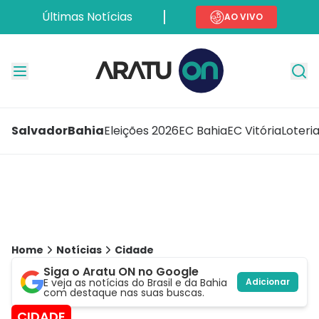
Últimas Notícias
AO VIVO
Salvador
Bahia
Eleições 2026
EC Bahia
EC Vitória
Loteri
Home
Notícias
Cidade
Siga o Aratu ON no Google
E veja as notícias do Brasil e da Bahia
Adicionar
com destaque nas suas buscas.
CIDADE