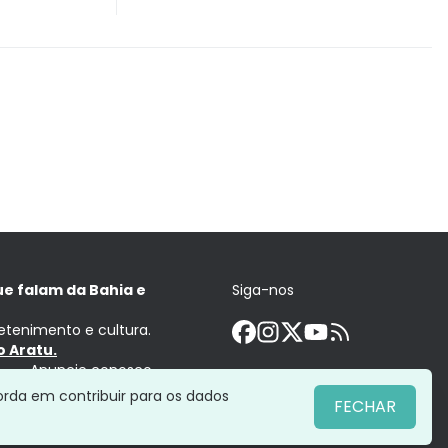
ue falam da Bahia e
Siga-nos
retenimento e cultura.
 Aratu.
Anuncie conosco
orda em contribuir para os dados
FECHAR