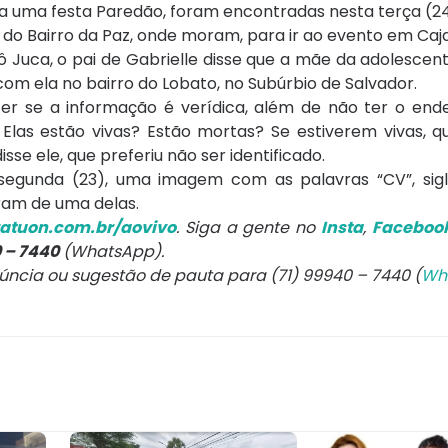
r a uma festa Paredão, foram encontradas nesta terça (24
 do Bairro da Paz, onde moram, para ir ao evento em Caja
ô Juca, o pai de Gabrielle disse que a mãe da adolesce
om ela no bairro do Lobato, no Subúrbio de Salvador.
zer se a informação é verídica, além de não ter o end
Elas estão vivas? Estão mortas? Se estiverem vivas, 
sse ele, que preferiu não ser identificado.
 segunda (23), uma imagem com as palavras “CV”, sig
ram de uma delas.
atuon.com.br/aovivo
. Siga a gente no
Insta
,
Faceboo
0 – 7440
(WhatsApp).
núncia ou sugestão de pauta para (71) 99940 – 7440 (
Wh