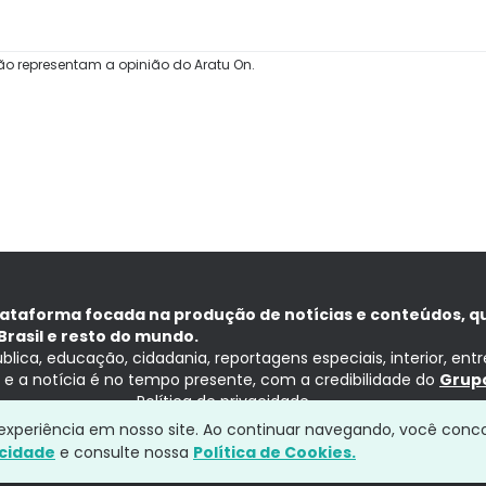
ão representam a opinião do Aratu On.
lataforma focada na produção de notícias e conteúdos, q
Brasil e resto do mundo.
ública, educação, cidadania, reportagens especiais, interior, ent
ia e a notícia é no tempo presente, com a credibilidade do
Grupo
Política de privacidade
a experiência em nosso site. Ao continuar navegando, você conc
acidade
e consulte nossa
Política de Cookies.