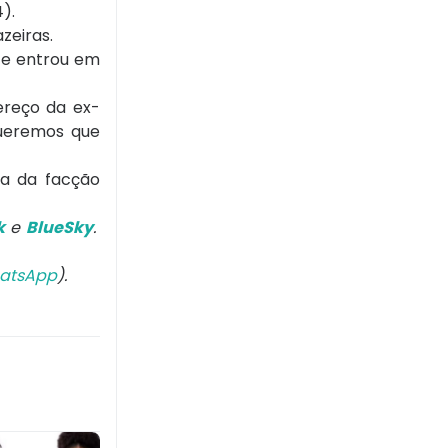
).
zeiras.
nte entrou em
ereço da ex-
queremos que
la da facção
k
e
BlueSky
.
atsApp
).