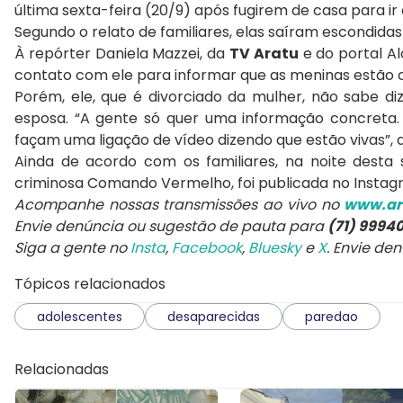
última sexta-feira (20/9) após fugirem de casa para i
Segundo o relato de familiares, elas saíram escondidas
À repórter Daniela Mazzei, da
TV Aratu
e do portal Al
contato com ele para informar que as meninas estão c
Porém, ele, que é divorciado da mulher, não sabe di
esposa. “A gente só quer uma informação concreta. 
façam uma ligação de vídeo dizendo que estão vivas”, di
Ainda de acordo com os familiares, na noite desta
criminosa Comando Vermelho, foi publicada no Instag
A
companhe nossas transmissões ao vivo no
www.ar
Envie denúncia ou sugestão de pauta para
(71) 9994
Siga a gente no
Insta
,
Facebook
,
Bluesky
e
X
. Envie de
Tópicos relacionados
adolescentes
desaparecidas
paredao
Relacionadas