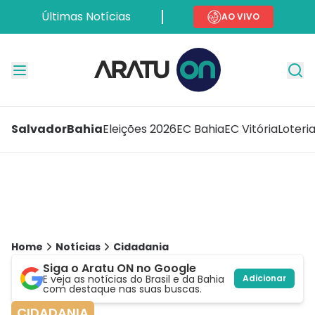
Últimas Notícias
AO VIVO
Salvador
Bahia
Eleições 2026
EC Bahia
EC Vitória
Loteri
Home
Notícias
Cidadania
Siga o Aratu ON no Google
E veja as notícias do Brasil e da Bahia
Adicionar
com destaque nas suas buscas.
CIDADANIA