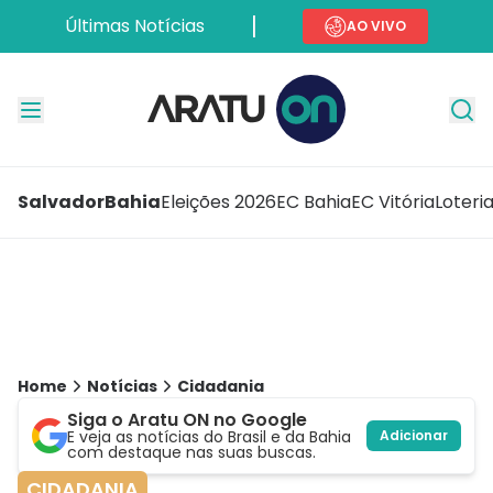
Últimas Notícias
AO VIVO
Salvador
Bahia
Eleições 2026
EC Bahia
EC Vitória
Loteri
Home
Notícias
Cidadania
Siga o Aratu ON no Google
E veja as notícias do Brasil e da Bahia
Adicionar
com destaque nas suas buscas.
CIDADANIA