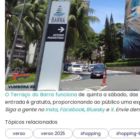
O Terraço do Barra funciona
de quinta a sábado, das 
entrada é gratuita, proporcionando ao público uma exp
Siga a gente no
Insta
,
Facebook
,
Bluesky
e
X
. Envie de
Tópicos relacionados
verao
verao 2025
shopping
shopping-