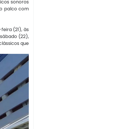
micos sonoros
 o palco com
ira (21), às
 sábado (22),
lássicos que