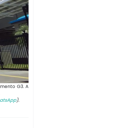
namento G3. A
.
atsApp
).