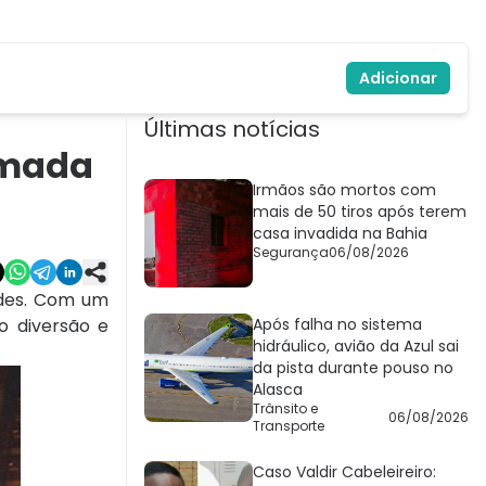
Adicionar
Últimas notícias
imada
Irmãos são mortos com
mais de 50 tiros após terem
casa invadida na Bahia
Segurança
06/08/2026
ades. Com um
o diversão e
Após falha no sistema
hidráulico, avião da Azul sai
da pista durante pouso no
Alasca
Trânsito e
06/08/2026
Transporte
Caso Valdir Cabeleireiro: