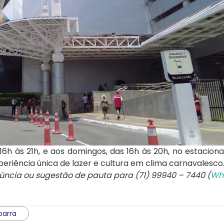
16h às 21h, e aos domingos, das 16h às 20h, no estacio
eriência única de lazer e cultura em clima carnavalesco
núncia ou sugestão de pauta para (71) 99940 – 7440 (
Wh
barra