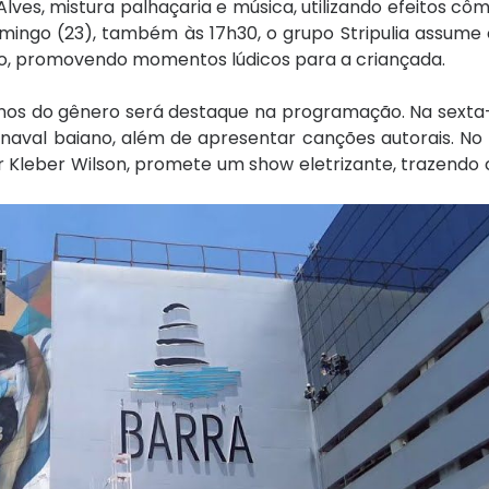
es, mistura palhaçaria e música, utilizando efeitos cô
omingo (23), também às 17h30, o grupo Stripulia assume
ção, promovendo momentos lúdicos para a criançada.
os do gênero será destaque na programação. Na sexta-fe
naval baiano, além de apresentar canções autorais. No
leber Wilson, promete um show eletrizante, trazendo c