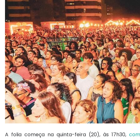
A folia começa na quinta-feira (20), às 17h30,
com