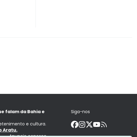
ue falam da Bahia e
Siga-nos
retenimento e cultura.
 Aratu.
Anuncie conosco