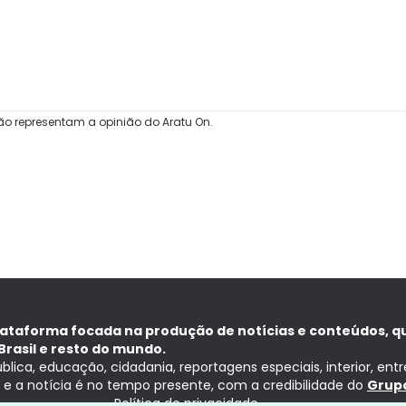
ão representam a opinião do Aratu On.
lataforma focada na produção de notícias e conteúdos, q
Brasil e resto do mundo.
ública, educação, cidadania, reportagens especiais, interior, ent
ia e a notícia é no tempo presente, com a credibilidade do
Grupo
Política de privacidade