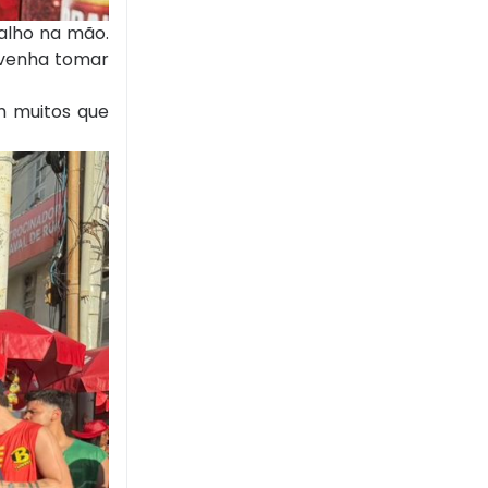
calho na mão.
 'venha tomar
m muitos que