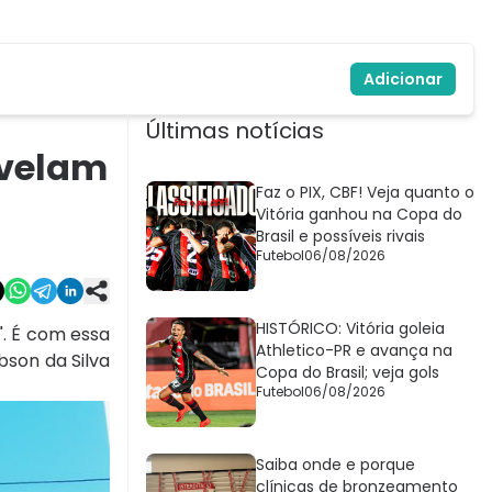
Adicionar
Últimas notícias
evelam
Faz o PIX, CBF! Veja quanto o
Vitória ganhou na Copa do
Brasil e possíveis rivais
Futebol
06/08/2026
HISTÓRICO: Vitória goleia
". É com essa
Athletico-PR e avança na
bson da Silva
Copa do Brasil; veja gols
Futebol
06/08/2026
Saiba onde e porque
clínicas de bronzeamento