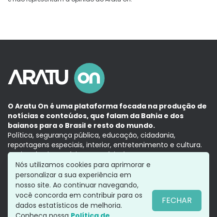
O Aratu On é uma plataforma focada na produção de
notícias e conteúdos, que falam da Bahia e dos
baianos para o Brasil e resto do mundo.
Política, segurança pública, educação, cidadania,
reportagens especiais, interior, entretenimento e cultura.
Aqui, tudo vira notícia e a notícia é no tempo presente,
com a credibilidade do
Grupo Aratu.
Nós utilizamos cookies para aprimorar e
Grupo Aratu
Política de privacidade
Anuncie conosco
personalizar a sua experiência em
nosso site. Ao continuar navegando,
você concorda em contribuir para os
FECHAR
dados estatísticos de melhoria.
Siga-nos
Conheça nossa
Política de