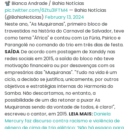
📽️ Bianca Andrade / Bahia Notícias
pic.twitter.com/6Ztu3lFTM4
— Bahia Notícias
(@BahiaNoticias)
February 13, 2024
Neste ano, "As Muquiranas", primeiro bloco de
travestidos na história do Carnaval de Salvador, teve
como tema "África" e contou com La Fúria, Psirico e
Parangolé no comando do trio em três dias de festa.
SAÍDA
De acordo com postagem de Xanddy nas
redes sociais em 2015, a saída do bloco não teve
motivação financeira ou por desavenças com os
empresários das "Muquiranas". "Tudo na vida é um
ciclo, a decisão se justifica, unicamente, por outros
objetivos e estratégias internas do Harmonia do
Samba. Não descartamos, no entanto, a
possibilidade de um dia retonar a puxar As
Muquiranas sendo da vontade de todos, é claro!",
escreveu o cantor, em 2015.
LEIA MAIS:
Daniela
Mercury faz discurso contra racismo e violência de
gênero de cima de trio elétrico: ‘Não há espaço para