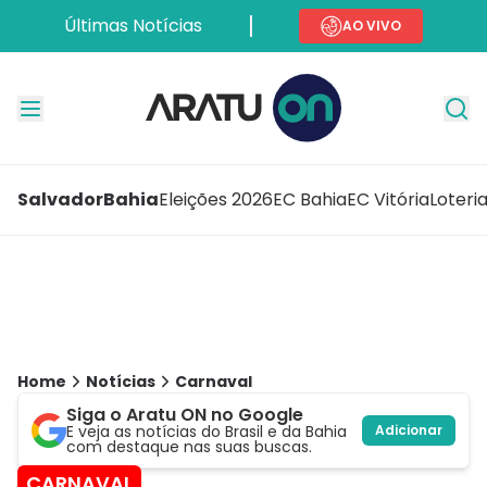
Últimas Notícias
AO VIVO
Salvador
Bahia
Eleições 2026
EC Bahia
EC Vitória
Loteri
Home
Notícias
Carnaval
Siga o Aratu ON no Google
E veja as notícias do Brasil e da Bahia
Adicionar
com destaque nas suas buscas.
CARNAVAL