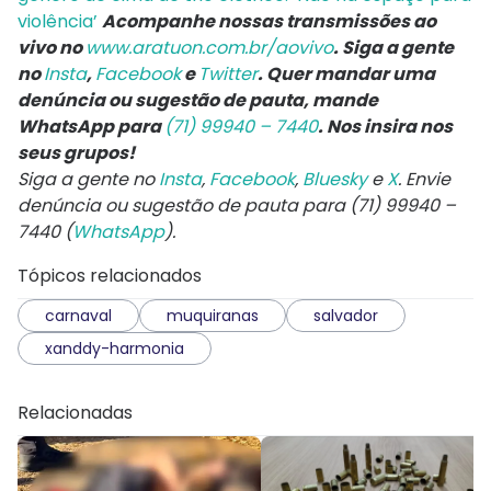
violência’
Acompanhe nossas transmissões ao
vivo no
www.aratuon.com.br/aovivo
. Siga a gente
no
Insta
,
Facebook
e
Twitter
. Quer mandar uma
denúncia ou sugestão de pauta, mande
WhatsApp para
(71) 99940 – 7440
. Nos insira nos
seus grupos!
Siga a gente no
Insta
,
Facebook
,
Bluesky
e
X
. Envie
denúncia ou sugestão de pauta para (71) 99940 –
7440 (
WhatsApp
).
Tópicos relacionados
carnaval
muquiranas
salvador
xanddy-harmonia
Relacionadas