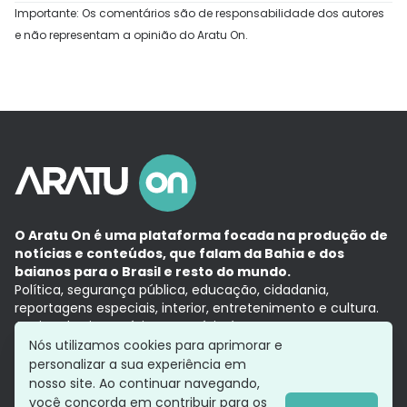
Importante: Os comentários são de responsabilidade dos autores
e não representam a opinião do Aratu On.
O Aratu On é uma plataforma focada na produção de
notícias e conteúdos, que falam da Bahia e dos
baianos para o Brasil e resto do mundo.
Política, segurança pública, educação, cidadania,
reportagens especiais, interior, entretenimento e cultura.
Aqui, tudo vira notícia e a notícia é no tempo presente,
com a credibilidade do
Grupo Aratu.
Nós utilizamos cookies para aprimorar e
Grupo Aratu
Política de privacidade
Anuncie conosco
personalizar a sua experiência em
nosso site. Ao continuar navegando,
você concorda em contribuir para os