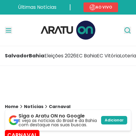
Últimas Notícias
AO VIVO
Salvador
Bahia
Eleições 2026
EC Bahia
EC Vitória
Loteri
Home
Notícias
Carnaval
Siga o Aratu ON no Google
E veja as notícias do Brasil e da Bahia
Adicionar
com destaque nas suas buscas.
CARNAVAL