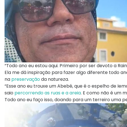
“Todo ano eu estou aqui. Primeiro por ser devoto a R
Ela me dá inspiração para fazer algo diferente todo an
na
preservação
da natureza.
“Esse ano eu trouxe um Abebé, que é o espelho de Ieman
saio
percorrendo as ruas e a areia
. E como não é um ma
Todo ano eu faço isso, doando para um terreiro uma p