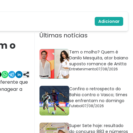
Adicionar
Últimas notícias
om o
Tem o molho? Quem é
Danilo Mesquita, ator baiano
suposto romance de Anitta
Entretenimento
07/08/2026
iferente que
menagear a
Confira o retrospecto do
Bahia contra o Vasco; times
se enfrentam no domingo
Futebol
07/08/2026
Super Sete hoje: resultado
do concurso 883 e números