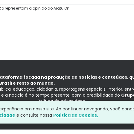
ão representam a opinião do Aratu On.
lataforma focada na produção de notícias e conteúdos, q
Brasil e resto do mundo.
ública, educação, cidadania, reportagens especiais, interior, ent
ia e a notícia é no tempo presente, com a credibilidade do
Grupo
Política de privacidade
a experiência em nosso site. Ao continuar navegando, você conc
acidade
e consulte nossa
Política de Cookies.