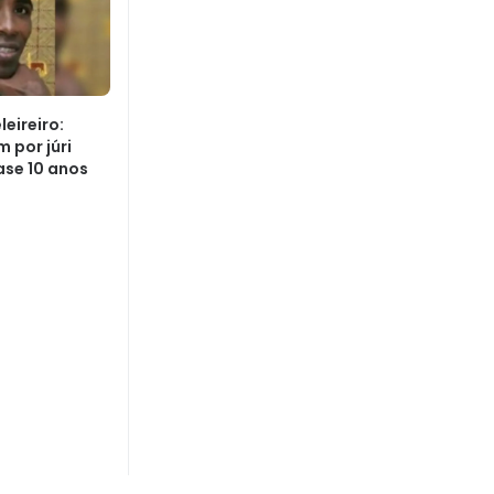
eireiro:
 por júri
ase 10 anos