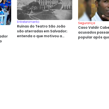
Entretenimento
Segurança
Ruínas do Teatro São João
Caso Valdir Cabel
são aterradas em Salvador;
acusados passam
entenda o que motivou a
vador
popular após qu
decisão
do