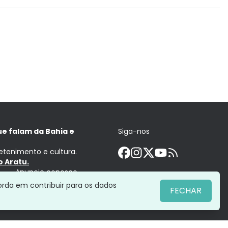
ue falam da Bahia e
Siga-nos
retenimento e cultura.
 Aratu.
Anuncie conosco
orda em contribuir para os dados
FECHAR