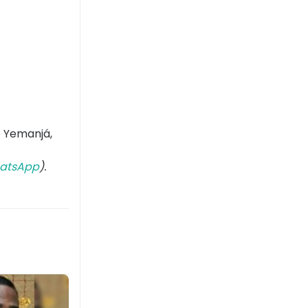
 Yemanjá,
atsApp
).