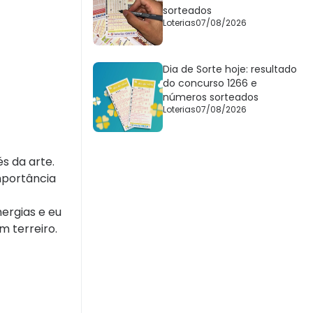
sorteados
Loterias
07/08/2026
Dia de Sorte hoje: resultado
do concurso 1266 e
números sorteados
Loterias
07/08/2026
s da arte.
importância
nergias e eu
m terreiro.