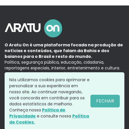
O Aratu On é uma plataforma focada na produção de
notícias e conteúdos, que falam da Bahia e dos
baianos para o Brasil e resto do mundo.
Política, segurança pública, educação, cidadania,
reportagens especiais, interior, entretenimento e cultura.
Aqui, tudo vira notícia e a notícia é no tempo presente,
com a credibilidade do
Grupo Aratu.
Nós utilizamos cookies para aprimorar e
Grupo Aratu
Política de privacidade
Anuncie conosco
personalizar a sua experiência em
nosso site. Ao continuar navegando,
você concorda em contribuir para os
FECHAR
dados estatísticos de melhoria.
Siga-nos
Conheça nossa
Política de
Privacidade
e consulte nossa
Política
de Cookies.