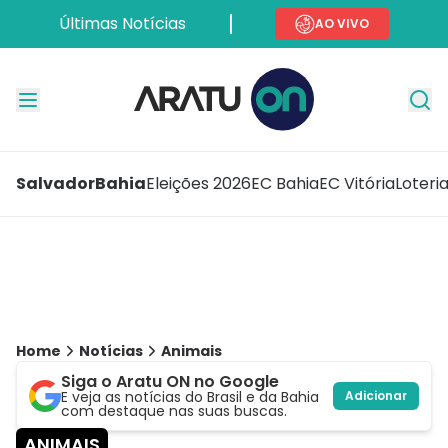
Últimas Notícias
AO VIVO
Salvador
Bahia
Eleições 2026
EC Bahia
EC Vitória
Loteri
Home
Notícias
Animais
Siga o Aratu ON no Google
E veja as notícias do Brasil e da Bahia
Adicionar
com destaque nas suas buscas.
ANIMAIS