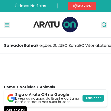
Últimas Notícias
AO VIVO
Salvador
Bahia
Eleições 2026
EC Bahia
EC Vitória
Loteri
Home
Notícias
Animais
Siga o Aratu ON no Google
E veja as notícias do Brasil e da Bahia
Adicionar
com destaque nas suas buscas.
ANIMAIS