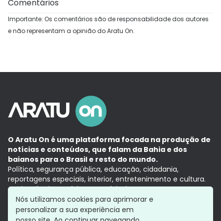
Comentários
Importante: Os comentários são de responsabilidade dos autores
e não representam a opinião do Aratu On.
O Aratu On é uma plataforma focada na produção de
notícias e conteúdos, que falam da Bahia e dos
baianos para o Brasil e resto do mundo.
Política, segurança pública, educação, cidadania,
reportagens especiais, interior, entretenimento e cultura.
Aqui, tudo vira notícia e a notícia é no tempo presente,
com a credibilidade do
Grupo Aratu.
Nós utilizamos cookies para aprimorar e
Grupo Aratu
Política de privacidade
Anuncie conosco
personalizar a sua experiência em
nosso site. Ao continuar navegando,