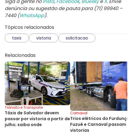
Siga a gente no
Insta
,
Facebook
,
Bluesky
e
X
. Envie
denúncia ou sugestão de pauta para (71) 99940 –
7440 (
WhatsApp
).
Tópicos relacionados
taxis
vistoria
solicitacao
Relacionadas
Trânsito e Transporte
Táxis de Salvador devem
Carnaval
Trios elétricos do Furdunço,
passar por vistoria a partir de
Fuzuê e Carnaval passam p
julho; saiba onde
vistorias