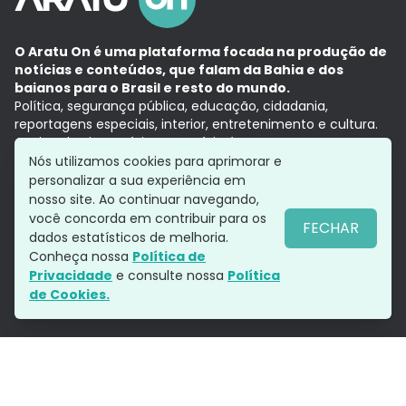
O Aratu On é uma plataforma focada na produção de
notícias e conteúdos, que falam da Bahia e dos
baianos para o Brasil e resto do mundo.
Política, segurança pública, educação, cidadania,
reportagens especiais, interior, entretenimento e cultura.
Aqui, tudo vira notícia e a notícia é no tempo presente,
com a credibilidade do
Grupo Aratu.
Nós utilizamos cookies para aprimorar e
Grupo Aratu
Política de privacidade
Anuncie conosco
personalizar a sua experiência em
nosso site. Ao continuar navegando,
você concorda em contribuir para os
FECHAR
dados estatísticos de melhoria.
Siga-nos
Conheça nossa
Política de
Privacidade
e consulte nossa
Política
de Cookies.