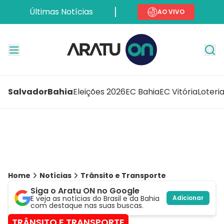
Últimas Notícias
AO VIVO
Salvador
Bahia
Eleições 2026
EC Bahia
EC Vitória
Loteri
Home
Notícias
Trânsito e Transporte
Siga o Aratu ON no Google
E veja as notícias do Brasil e da Bahia
Adicionar
com destaque nas suas buscas.
TRÂNSITO E TRANSPORTE