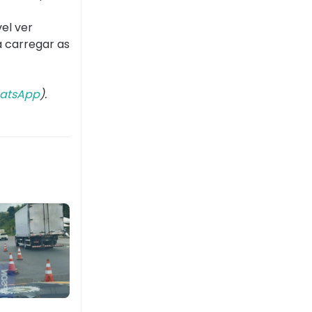
el ver
a carregar as
atsApp
).