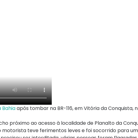
a Bahia
após tombar na BR-116, em Vitória da Conquista, 
ho próximo ao acesso à localidade de Planalto da Conqu
o motorista teve ferimentos leves e foi socorrido para u
ão precisou ser interditada, várias pessoas foram flagrad