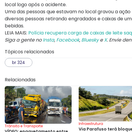
local logo após o acidente.
Uma das pessoas que estavam no local gravou a ação e o
diversas pessoas retirando engradados e caixas de um
bebidas.
LEIA MAIS:
Polícia recupera carga de caixas de leite sa
Siga a gente no
Insta
,
Facebook
,
Bluesky
e
X
. Envie de
Tópicos relacionados
br 324
Relacionadas
Infraestrutura
Trânsito e Transporte
Via Parafuso terá bloqu
VÍDEO: engavetamento entre