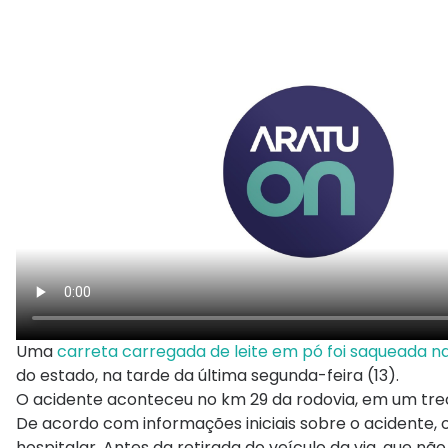
Uma
carreta carregada de leite em pó foi saqueada n
do estado, na tarde da última segunda-feira (13).
O acidente aconteceu no km 29 da rodovia, em um trec
De acordo com informações iniciais sobre o acidente, 
hospitalar. Antes da retirada do veículo da via, que n