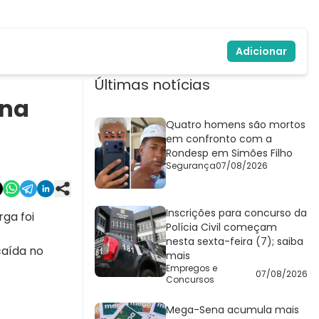
Adicionar
Últimas notícias
 na
Quatro homens são mortos
em confronto com a
Rondesp em Simões Filho
Segurança
07/08/2026
Inscrições para concurso da
ga foi
Polícia Civil começam
nesta sexta-feira (7); saiba
caída no
mais
Empregos e
07/08/2026
Concursos
Mega-Sena acumula mais