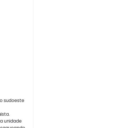
no sudoeste
ista.
ma unidade
as saqueando