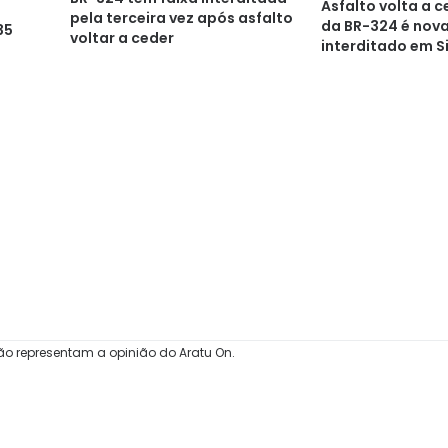
Asfalto volta a c
pela terceira vez após asfalto
da BR-324 é nov
35
voltar a ceder
interditado em S
ão representam a opinião do Aratu On.