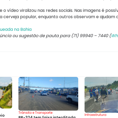
 vídeo viralizou nas redes sociais. Nas imagens é possív
a cerveja popular, enquanto outros observam e ajudam 
queada na Bahia
núncia ou sugestão de pauta para (71) 99940 – 7440 (
Wh
Trânsito e Transporte
Infraestrutura
eio
BR-324 tem faixa interditada