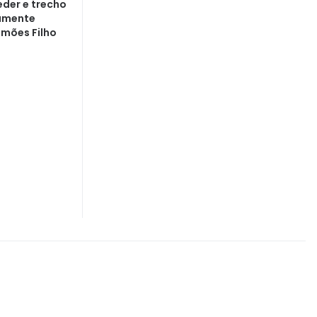
eder e trecho
amente
imões Filho