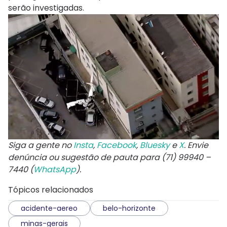
serão investigadas.
Siga a gente no
Insta
,
Facebook
,
Bluesky
e
X
. Envie
denúncia ou sugestão de pauta para (71) 99940 –
7440 (
WhatsApp
).
Tópicos relacionados
acidente-aereo
belo-horizonte
minas-gerais