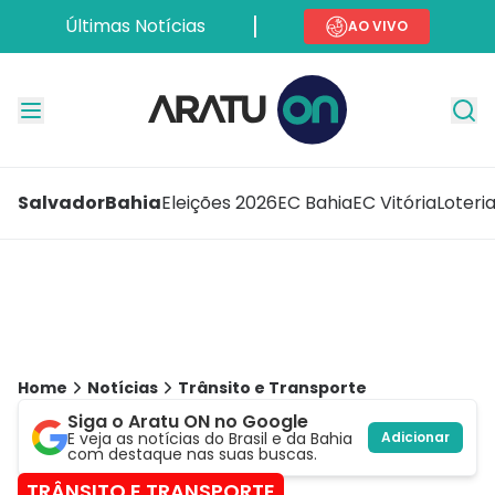
Últimas Notícias
AO VIVO
Salvador
Bahia
Eleições 2026
EC Bahia
EC Vitória
Loteri
Home
Notícias
Trânsito e Transporte
Siga o Aratu ON no Google
E veja as notícias do Brasil e da Bahia
Adicionar
com destaque nas suas buscas.
TRÂNSITO E TRANSPORTE