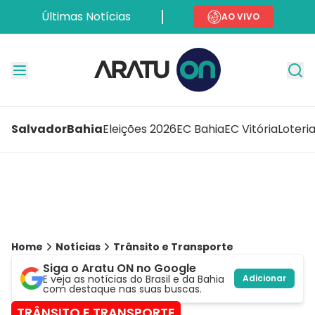
Últimas Notícias
AO VIVO
Salvador
Bahia
Eleições 2026
EC Bahia
EC Vitória
Loteri
Home
Notícias
Trânsito e Transporte
Siga o Aratu ON no Google
E veja as notícias do Brasil e da Bahia
Adicionar
com destaque nas suas buscas.
TRÂNSITO E TRANSPORTE